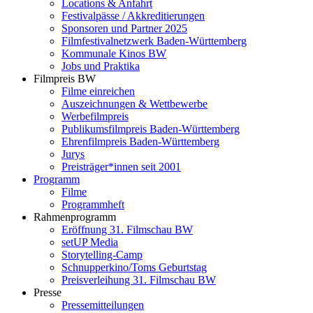
Locations & Anfahrt
Festivalpässe / Akkreditierungen
Sponsoren und Partner 2025
Filmfestivalnetzwerk ­Baden-Württemberg
Kommunale Kinos BW
Jobs und Praktika
Filmpreis BW
Filme einreichen
Auszeichnungen & Wettbewerbe
Werbefilmpreis
Publikumsfilmpreis Baden-Württemberg
Ehrenfilmpreis Baden-Württemberg
Jurys
Preisträger*innen seit 2001
Programm
Filme
Programmheft
Rahmenprogramm
Eröffnung 31. Filmschau BW
setUP Media
Storytelling-Camp
Schnupperkino/Toms Geburtstag
Preisverleihung 31. Filmschau BW
Presse
Pressemitteilungen