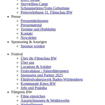
Storytelling-Camp
Schnupperkino/Toms Geburtstag
Preisverleihung 31. Filmschau BW
Presse
Pressemitteilungen
Pressematerial
Termine und Highlights
Kontakt
Newsletter
Sponsoring & Anzeigen
Sponsor werden
Festival
Über die Filmschau BW
Über uns
Locations & Anfahrt
Festivalpässe / Akkreditierungen
Sponsoren und Partner 2025
Filmfestivalnetzwerk ­Baden-Württemberg
Kommunale Kinos BW
Jobs und Praktika
Filmpreis BW
Filme einreichen
Auszeichnungen & Wettbewerbe
Werbefilmpreis