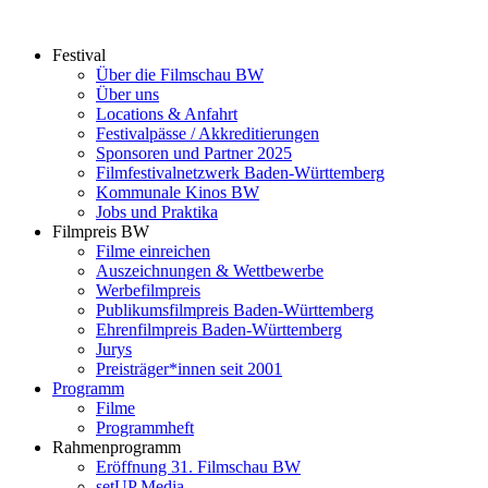
Zum
Inhalt
Festival
springen
Über die Filmschau BW
Über uns
Locations & Anfahrt
Festivalpässe / Akkreditierungen
Sponsoren und Partner 2025
Filmfestivalnetzwerk ­Baden-Württemberg
Kommunale Kinos BW
Jobs und Praktika
Filmpreis BW
Filme einreichen
Auszeichnungen & Wettbewerbe
Werbefilmpreis
Publikumsfilmpreis Baden-Württemberg
Ehrenfilmpreis Baden-Württemberg
Jurys
Preisträger*innen seit 2001
Programm
Filme
Programmheft
Rahmenprogramm
Eröffnung 31. Filmschau BW
setUP Media