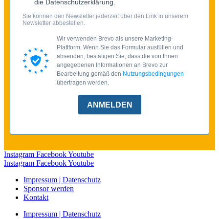
die Datenschutzerklärung.
Sie können den Newsletter jederzeit über den Link in unserem
Newsletter abbestellen.
Wir verwenden Brevo als unsere Marketing-
Plattform. Wenn Sie das Formular ausfüllen und
absenden, bestätigen Sie, dass die von Ihnen
angegebenen Informationen an Brevo zur
Bearbeitung gemäß den
Nutzungsbedingungen
übertragen werden.
ANMELDEN
Instagram
Facebook
Youtube
Instagram
Facebook
Youtube
Impressum | Datenschutz
Sponsor werden
Kontakt
Impressum | Datenschutz