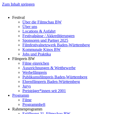
Zum Inhalt springen
Festival
Über die Filmschau BW
Über uns
Locations & Anfahrt
Festivalpässe / Akkreditierungen
Sponsoren und Partner 2025
Filmfestivalnetzwerk ­Baden-Württemberg
Kommunale Kinos BW
Jobs und Praktika
Filmpreis BW
Filme einreichen
Auszeichnungen & Wettbewerbe
Werbefilmpreis
Publikumsfilmpreis Baden-Württemberg
Ehrenfilmpreis Baden-Württemberg
Jurys
Preisträger*innen seit 2001
Programm
Filme
Programmheft
Rahmenprogramm
Eröffnung 31. Filmschau BW