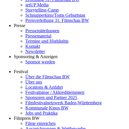
setUP Media
Storytelling-Camp
Schnupperkino/Toms Geburtstag
Preisverleihung 31. Filmschau BW
Presse
Pressemitteilungen
Pressematerial
Termine und Highlights
Kontakt
Newsletter
Sponsoring & Anzeigen
Sponsor werden
Festival
Über die Filmschau BW
Über uns
Locations & Anfahrt
Festivalpässe / Akkreditierungen
Sponsoren und Partner 2025
Filmfestivalnetzwerk ­Baden-Württemberg
Kommunale Kinos BW
Jobs und Praktika
Filmpreis BW
Filme einreichen
Auszeichnungen & Wettbewerbe