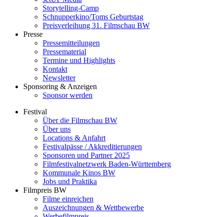
Storytelling-Camp
Schnupperkino/Toms Geburtstag
Preisverleihung 31. Filmschau BW
Presse
Pressemitteilungen
Pressematerial
Termine und Highlights
Kontakt
Newsletter
Sponsoring & Anzeigen
Sponsor werden
Festival
Über die Filmschau BW
Über uns
Locations & Anfahrt
Festivalpässe / Akkreditierungen
Sponsoren und Partner 2025
Filmfestivalnetzwerk ­Baden-Württemberg
Kommunale Kinos BW
Jobs und Praktika
Filmpreis BW
Filme einreichen
Auszeichnungen & Wettbewerbe
Werbefilmpreis