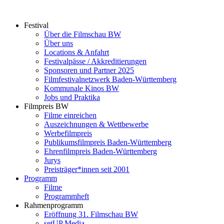
Zum
Inhalt
Festival
springen
Über die Filmschau BW
Über uns
Locations & Anfahrt
Festivalpässe / Akkreditierungen
Sponsoren und Partner 2025
Filmfestivalnetzwerk ­Baden-Württemberg
Kommunale Kinos BW
Jobs und Praktika
Filmpreis BW
Filme einreichen
Auszeichnungen & Wettbewerbe
Werbefilmpreis
Publikumsfilmpreis Baden-Württemberg
Ehrenfilmpreis Baden-Württemberg
Jurys
Preisträger*innen seit 2001
Programm
Filme
Programmheft
Rahmenprogramm
Eröffnung 31. Filmschau BW
setUP Media