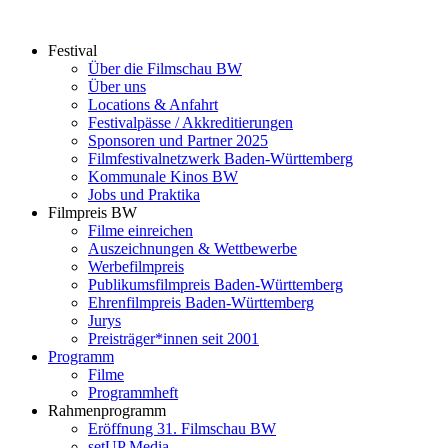
Zum
Inhalt
Festival
springen
Über die Filmschau BW
Über uns
Locations & Anfahrt
Festivalpässe / Akkreditierungen
Sponsoren und Partner 2025
Filmfestivalnetzwerk ­Baden-Württemberg
Kommunale Kinos BW
Jobs und Praktika
Filmpreis BW
Filme einreichen
Auszeichnungen & Wettbewerbe
Werbefilmpreis
Publikumsfilmpreis Baden-Württemberg
Ehrenfilmpreis Baden-Württemberg
Jurys
Preisträger*innen seit 2001
Programm
Filme
Programmheft
Rahmenprogramm
Eröffnung 31. Filmschau BW
setUP Media