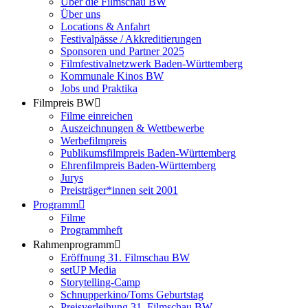
Über die Filmschau BW
Über uns
Locations & Anfahrt
Festivalpässe / Akkreditierungen
Sponsoren und Partner 2025
Filmfestivalnetzwerk ­Baden-Württemberg
Kommunale Kinos BW
Jobs und Praktika
Filmpreis BW
Filme einreichen
Auszeichnungen & Wettbewerbe
Werbefilmpreis
Publikumsfilmpreis Baden-Württemberg
Ehrenfilmpreis Baden-Württemberg
Jurys
Preisträger*innen seit 2001
Programm
Filme
Programmheft
Rahmenprogramm
Eröffnung 31. Filmschau BW
setUP Media
Storytelling-Camp
Schnupperkino/Toms Geburtstag
Preisverleihung 31. Filmschau BW