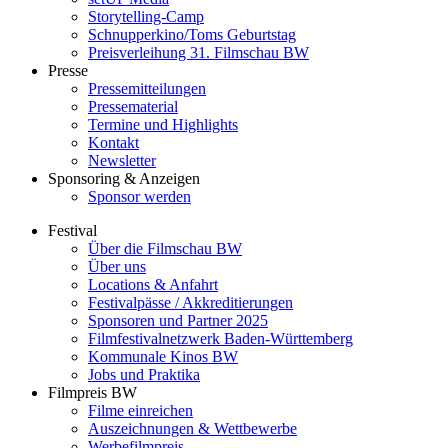
Storytelling-Camp
Schnupperkino/Toms Geburtstag
Preisverleihung 31. Filmschau BW
Presse
Pressemitteilungen
Pressematerial
Termine und Highlights
Kontakt
Newsletter
Sponsoring & Anzeigen
Sponsor werden
Festival
Über die Filmschau BW
Über uns
Locations & Anfahrt
Festivalpässe / Akkreditierungen
Sponsoren und Partner 2025
Filmfestivalnetzwerk ­Baden-Württemberg
Kommunale Kinos BW
Jobs und Praktika
Filmpreis BW
Filme einreichen
Auszeichnungen & Wettbewerbe
Werbefilmpreis