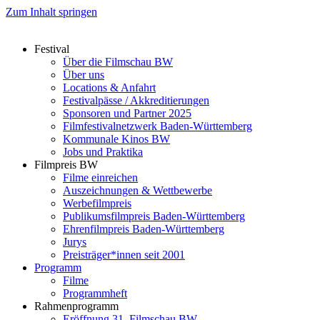
Zum Inhalt springen
Festival
Über die Filmschau BW
Über uns
Locations & Anfahrt
Festivalpässe / Akkreditierungen
Sponsoren und Partner 2025
Filmfestivalnetzwerk ­Baden-Württemberg
Kommunale Kinos BW
Jobs und Praktika
Filmpreis BW
Filme einreichen
Auszeichnungen & Wettbewerbe
Werbefilmpreis
Publikumsfilmpreis Baden-Württemberg
Ehrenfilmpreis Baden-Württemberg
Jurys
Preisträger*innen seit 2001
Programm
Filme
Programmheft
Rahmenprogramm
Eröffnung 31. Filmschau BW