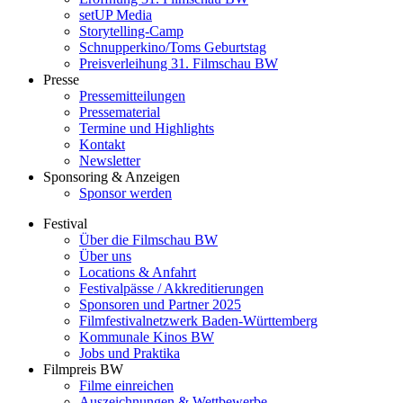
setUP Media
Storytelling-Camp
Schnupperkino/Toms Geburtstag
Preisverleihung 31. Filmschau BW
Presse
Pressemitteilungen
Pressematerial
Termine und Highlights
Kontakt
Newsletter
Sponsoring & Anzeigen
Sponsor werden
Festival
Über die Filmschau BW
Über uns
Locations & Anfahrt
Festivalpässe / Akkreditierungen
Sponsoren und Partner 2025
Filmfestivalnetzwerk ­Baden-Württemberg
Kommunale Kinos BW
Jobs und Praktika
Filmpreis BW
Filme einreichen
Auszeichnungen & Wettbewerbe