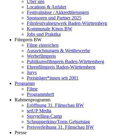
Über uns
Locations & Anfahrt
Festivalpässe / Akkreditierungen
Sponsoren und Partner 2025
Filmfestivalnetzwerk ­Baden-Württemberg
Kommunale Kinos BW
Jobs und Praktika
Filmpreis BW
Filme einreichen
Auszeichnungen & Wettbewerbe
Werbefilmpreis
Publikumsfilmpreis Baden-Württemberg
Ehrenfilmpreis Baden-Württemberg
Jurys
Preisträger*innen seit 2001
Programm
Filme
Programmheft
Rahmenprogramm
Eröffnung 31. Filmschau BW
setUP Media
Storytelling-Camp
Schnupperkino/Toms Geburtstag
Preisverleihung 31. Filmschau BW
Presse