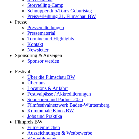
Storytelling-Camp
Schnupperkino/Toms Geburtstag
Preisverleihung 31. Filmschau BW
Presse
Pressemitteilungen
Pressematerial
Termine und Highlights
Kontakt
Newsletter
Sponsoring & Anzeigen
Sponsor werden
Festival
Über die Filmschau BW
Über uns
Locations & Anfahrt
Festivalpässe / Akkreditierungen
Sponsoren und Partner 2025
Filmfestivalnetzwerk ­Baden-Württemberg
Kommunale Kinos BW
Jobs und Praktika
Filmpreis BW
Filme einreichen
Auszeichnungen & Wettbewerbe
Werbefilmpreis