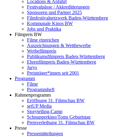
Locations & Anfahrt
Festivalpässe / Akkreditierungen
Sponsoren und Partner 2025
Filmfestivalnetzwerk ­Baden-Württemberg
Kommunale Kinos BW
Jobs und Praktika
Filmpreis BW
Filme einreichen
Auszeichnungen & Wettbewerbe
Werbefilmpreis
Publikumsfilmpreis Baden-Württemberg
Ehrenfilmpreis Baden-Württemberg
Jurys
Preisträger*innen seit 2001
Programm
Filme
Programmheft
Rahmenprogramm
Eröffnung 31. Filmschau BW
setUP Media
Storytelling-Camp
Schnupperkino/Toms Geburtstag
Preisverleihung 31. Filmschau BW
Presse
Pressemitteilungen