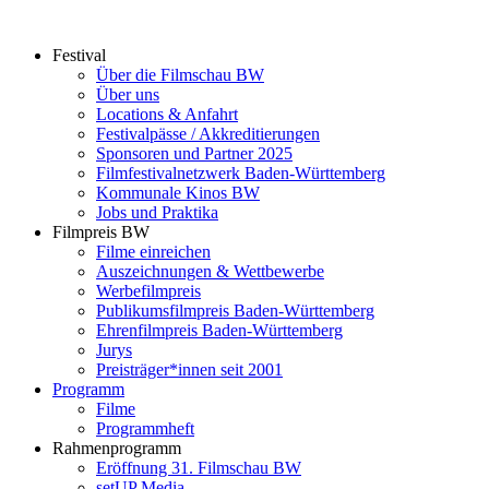
Zum
Inhalt
Festival
springen
Über die Filmschau BW
Über uns
Locations & Anfahrt
Festivalpässe / Akkreditierungen
Sponsoren und Partner 2025
Filmfestivalnetzwerk ­Baden-Württemberg
Kommunale Kinos BW
Jobs und Praktika
Filmpreis BW
Filme einreichen
Auszeichnungen & Wettbewerbe
Werbefilmpreis
Publikumsfilmpreis Baden-Württemberg
Ehrenfilmpreis Baden-Württemberg
Jurys
Preisträger*innen seit 2001
Programm
Filme
Programmheft
Rahmenprogramm
Eröffnung 31. Filmschau BW
setUP Media