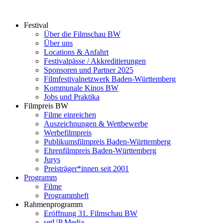
Zum
Inhalt
Festival
springen
Über die Filmschau BW
Über uns
Locations & Anfahrt
Festivalpässe / Akkreditierungen
Sponsoren und Partner 2025
Filmfestivalnetzwerk ­Baden-Württemberg
Kommunale Kinos BW
Jobs und Praktika
Filmpreis BW
Filme einreichen
Auszeichnungen & Wettbewerbe
Werbefilmpreis
Publikumsfilmpreis Baden-Württemberg
Ehrenfilmpreis Baden-Württemberg
Jurys
Preisträger*innen seit 2001
Programm
Filme
Programmheft
Rahmenprogramm
Eröffnung 31. Filmschau BW
setUP Media