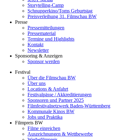
Storytelling-Camp
Schnupperkino/Toms Geburtstag
Preisverleihung 31. Filmschau BW
Presse
Pressemitteilungen
Pressematerial
Termine und Highlights
Kontakt
Newsletter
Sponsoring & Anzeigen
Sponsor werden
Festival
Über die Filmschau BW
Über uns
Locations & Anfahrt
Festivalpässe / Akkreditierungen
Sponsoren und Partner 2025
Filmfestivalnetzwerk ­Baden-Württemberg
Kommunale Kinos BW
Jobs und Praktika
Filmpreis BW
Filme einreichen
Auszeichnungen & Wettbewerbe
Werbefilmpreis