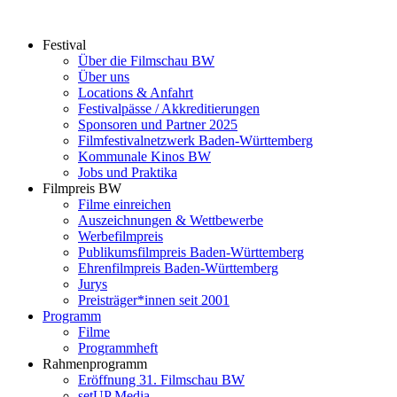
Zum
Inhalt
Festival
springen
Über die Filmschau BW
Über uns
Locations & Anfahrt
Festivalpässe / Akkreditierungen
Sponsoren und Partner 2025
Filmfestivalnetzwerk ­Baden-Württemberg
Kommunale Kinos BW
Jobs und Praktika
Filmpreis BW
Filme einreichen
Auszeichnungen & Wettbewerbe
Werbefilmpreis
Publikumsfilmpreis Baden-Württemberg
Ehrenfilmpreis Baden-Württemberg
Jurys
Preisträger*innen seit 2001
Programm
Filme
Programmheft
Rahmenprogramm
Eröffnung 31. Filmschau BW
setUP Media