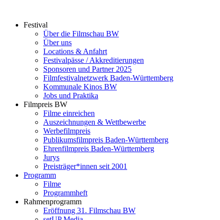
Zum
Inhalt
Festival
springen
Über die Filmschau BW
Über uns
Locations & Anfahrt
Festivalpässe / Akkreditierungen
Sponsoren und Partner 2025
Filmfestivalnetzwerk ­Baden-Württemberg
Kommunale Kinos BW
Jobs und Praktika
Filmpreis BW
Filme einreichen
Auszeichnungen & Wettbewerbe
Werbefilmpreis
Publikumsfilmpreis Baden-Württemberg
Ehrenfilmpreis Baden-Württemberg
Jurys
Preisträger*innen seit 2001
Programm
Filme
Programmheft
Rahmenprogramm
Eröffnung 31. Filmschau BW
setUP Media