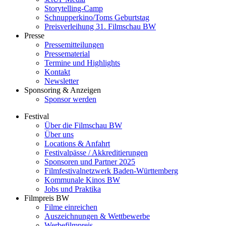
Storytelling-Camp
Schnupperkino/Toms Geburtstag
Preisverleihung 31. Filmschau BW
Presse
Pressemitteilungen
Pressematerial
Termine und Highlights
Kontakt
Newsletter
Sponsoring & Anzeigen
Sponsor werden
Festival
Über die Filmschau BW
Über uns
Locations & Anfahrt
Festivalpässe / Akkreditierungen
Sponsoren und Partner 2025
Filmfestivalnetzwerk ­Baden-Württemberg
Kommunale Kinos BW
Jobs und Praktika
Filmpreis BW
Filme einreichen
Auszeichnungen & Wettbewerbe
Werbefilmpreis