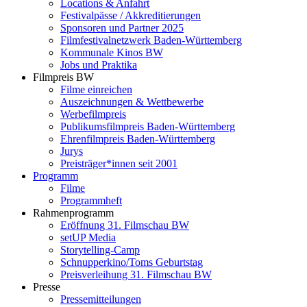
Locations & Anfahrt
Festivalpässe / Akkreditierungen
Sponsoren und Partner 2025
Filmfestivalnetzwerk ­Baden-Württemberg
Kommunale Kinos BW
Jobs und Praktika
Filmpreis BW
Filme einreichen
Auszeichnungen & Wettbewerbe
Werbefilmpreis
Publikumsfilmpreis Baden-Württemberg
Ehrenfilmpreis Baden-Württemberg
Jurys
Preisträger*innen seit 2001
Programm
Filme
Programmheft
Rahmenprogramm
Eröffnung 31. Filmschau BW
setUP Media
Storytelling-Camp
Schnupperkino/Toms Geburtstag
Preisverleihung 31. Filmschau BW
Presse
Pressemitteilungen