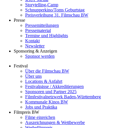
Storytelling-Camp
Schnupperkino/Toms Geburtstag
Preisverleihung 31. Filmschau BW
Presse
Pressemitteilungen
Pressematerial
Termine und Highlights
Kontakt
Newsletter
Sponsoring & Anzeigen
Sponsor werden
Festival
Über die Filmschau BW
Über uns
Locations & Anfahrt
Festivalpässe / Akkreditierungen
Sponsoren und Partner 2025
Filmfestivalnetzwerk ­Baden-Württemberg
Kommunale Kinos BW
Jobs und Praktika
Filmpreis BW
Filme einreichen
Auszeichnungen & Wettbewerbe
Werbefilmpreis