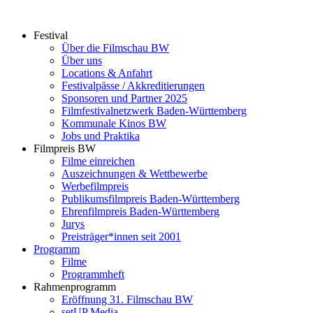
Zum
Inhalt
Festival
springen
Über die Filmschau BW
Über uns
Locations & Anfahrt
Festivalpässe / Akkreditierungen
Sponsoren und Partner 2025
Filmfestivalnetzwerk ­Baden-Württemberg
Kommunale Kinos BW
Jobs und Praktika
Filmpreis BW
Filme einreichen
Auszeichnungen & Wettbewerbe
Werbefilmpreis
Publikumsfilmpreis Baden-Württemberg
Ehrenfilmpreis Baden-Württemberg
Jurys
Preisträger*innen seit 2001
Programm
Filme
Programmheft
Rahmenprogramm
Eröffnung 31. Filmschau BW
setUP Media