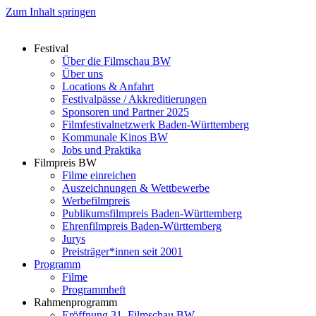
Zum Inhalt springen
Festival
Über die Filmschau BW
Über uns
Locations & Anfahrt
Festivalpässe / Akkreditierungen
Sponsoren und Partner 2025
Filmfestivalnetzwerk ­Baden-Württemberg
Kommunale Kinos BW
Jobs und Praktika
Filmpreis BW
Filme einreichen
Auszeichnungen & Wettbewerbe
Werbefilmpreis
Publikumsfilmpreis Baden-Württemberg
Ehrenfilmpreis Baden-Württemberg
Jurys
Preisträger*innen seit 2001
Programm
Filme
Programmheft
Rahmenprogramm
Eröffnung 31. Filmschau BW