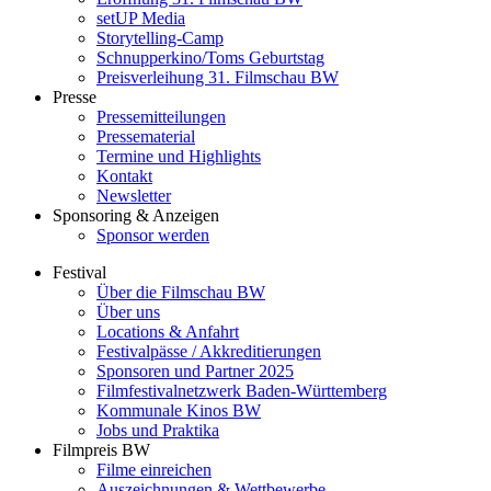
setUP Media
Storytelling-Camp
Schnupperkino/Toms Geburtstag
Preisverleihung 31. Filmschau BW
Presse
Pressemitteilungen
Pressematerial
Termine und Highlights
Kontakt
Newsletter
Sponsoring & Anzeigen
Sponsor werden
Festival
Über die Filmschau BW
Über uns
Locations & Anfahrt
Festivalpässe / Akkreditierungen
Sponsoren und Partner 2025
Filmfestivalnetzwerk ­Baden-Württemberg
Kommunale Kinos BW
Jobs und Praktika
Filmpreis BW
Filme einreichen
Auszeichnungen & Wettbewerbe