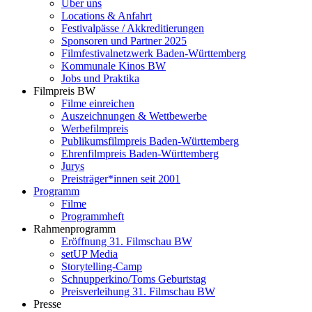
Über uns
Locations & Anfahrt
Festivalpässe / Akkreditierungen
Sponsoren und Partner 2025
Filmfestivalnetzwerk ­Baden-Württemberg
Kommunale Kinos BW
Jobs und Praktika
Filmpreis BW
Filme einreichen
Auszeichnungen & Wettbewerbe
Werbefilmpreis
Publikumsfilmpreis Baden-Württemberg
Ehrenfilmpreis Baden-Württemberg
Jurys
Preisträger*innen seit 2001
Programm
Filme
Programmheft
Rahmenprogramm
Eröffnung 31. Filmschau BW
setUP Media
Storytelling-Camp
Schnupperkino/Toms Geburtstag
Preisverleihung 31. Filmschau BW
Presse