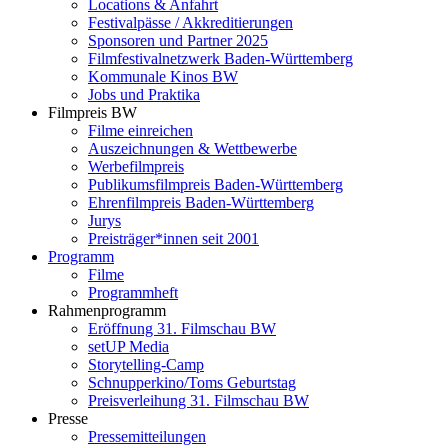
Locations & Anfahrt
Festivalpässe / Akkreditierungen
Sponsoren und Partner 2025
Filmfestivalnetzwerk ­Baden-Württemberg
Kommunale Kinos BW
Jobs und Praktika
Filmpreis BW
Filme einreichen
Auszeichnungen & Wettbewerbe
Werbefilmpreis
Publikumsfilmpreis Baden-Württemberg
Ehrenfilmpreis Baden-Württemberg
Jurys
Preisträger*innen seit 2001
Programm
Filme
Programmheft
Rahmenprogramm
Eröffnung 31. Filmschau BW
setUP Media
Storytelling-Camp
Schnupperkino/Toms Geburtstag
Preisverleihung 31. Filmschau BW
Presse
Pressemitteilungen