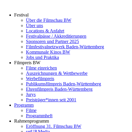
Zum
Inhalt
Festival
springen
Über die Filmschau BW
Über uns
Locations & Anfahrt
Festivalpässe / Akkreditierungen
Sponsoren und Partner 2025
Filmfestivalnetzwerk ­Baden-Württemberg
Kommunale Kinos BW
Jobs und Praktika
Filmpreis BW
Filme einreichen
Auszeichnungen & Wettbewerbe
Werbefilmpreis
Publikumsfilmpreis Baden-Württemberg
Ehrenfilmpreis Baden-Württemberg
Jurys
Preisträger*innen seit 2001
Programm
Filme
Programmheft
Rahmenprogramm
Eröffnung 31. Filmschau BW
setUP Media