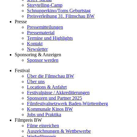
Storytelling-Camp
Schnupperkino/Toms Geburtstag
Preisverleihung 31. Filmschau BW
Presse
Pressemitteilungen
Pressematerial
Termine und Highlights
Kontakt
Newsletter
Sponsoring & Anzeigen
Sponsor werden
Festival
Über die Filmschau BW
Über uns
Locations & Anfahrt
Festivalpässe / Akkreditierungen
Sponsoren und Partner 2025
Filmfestivalnetzwerk ­Baden-Württemberg
Kommunale Kinos BW
Jobs und Praktika
Filmpreis BW
Filme einreichen
Auszeichnungen & Wettbewerbe
Werbefilmpreis