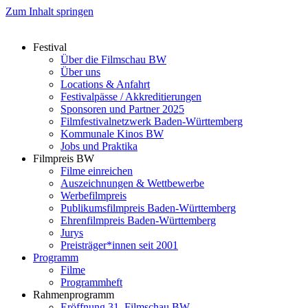
Zum Inhalt springen
Festival
Über die Filmschau BW
Über uns
Locations & Anfahrt
Festivalpässe / Akkreditierungen
Sponsoren und Partner 2025
Filmfestivalnetzwerk ­Baden-Württemberg
Kommunale Kinos BW
Jobs und Praktika
Filmpreis BW
Filme einreichen
Auszeichnungen & Wettbewerbe
Werbefilmpreis
Publikumsfilmpreis Baden-Württemberg
Ehrenfilmpreis Baden-Württemberg
Jurys
Preisträger*innen seit 2001
Programm
Filme
Programmheft
Rahmenprogramm
Eröffnung 31. Filmschau BW