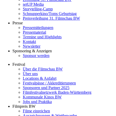
setUP Media
Storytelling-Camp
Schnupperkino/Toms Geburtstag
Preisverleihung 31. Filmschau BW
Presse
Pressemitteilungen
Pressematerial
Termine und Highlights
Kontakt
Newsletter
Sponsoring & Anzeigen
Sponsor werden
Festival
Über die Filmschau BW
Über uns
Locations & Anfahrt
Festivalpässe / Akkreditierungen
Sponsoren und Partner 2025
Filmfestivalnetzwerk ­Baden-Württemberg
Kommunale Kinos BW
Jobs und Praktika
Filmpreis BW
Filme einreichen
Auszeichnungen & Wettbewerbe