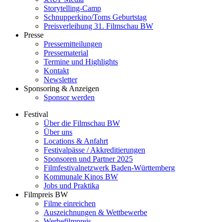
Storytelling-Camp
Schnupperkino/Toms Geburtstag
Preisverleihung 31. Filmschau BW
Presse
Pressemitteilungen
Pressematerial
Termine und Highlights
Kontakt
Newsletter
Sponsoring & Anzeigen
Sponsor werden
Festival
Über die Filmschau BW
Über uns
Locations & Anfahrt
Festivalpässe / Akkreditierungen
Sponsoren und Partner 2025
Filmfestivalnetzwerk ­Baden-Württemberg
Kommunale Kinos BW
Jobs und Praktika
Filmpreis BW
Filme einreichen
Auszeichnungen & Wettbewerbe
Werbefilmpreis