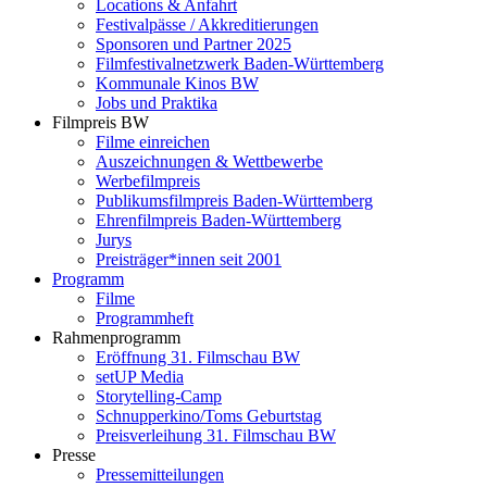
Locations & Anfahrt
Festivalpässe / Akkreditierungen
Sponsoren und Partner 2025
Filmfestivalnetzwerk ­Baden-Württemberg
Kommunale Kinos BW
Jobs und Praktika
Filmpreis BW
Filme einreichen
Auszeichnungen & Wettbewerbe
Werbefilmpreis
Publikumsfilmpreis Baden-Württemberg
Ehrenfilmpreis Baden-Württemberg
Jurys
Preisträger*innen seit 2001
Programm
Filme
Programmheft
Rahmenprogramm
Eröffnung 31. Filmschau BW
setUP Media
Storytelling-Camp
Schnupperkino/Toms Geburtstag
Preisverleihung 31. Filmschau BW
Presse
Pressemitteilungen