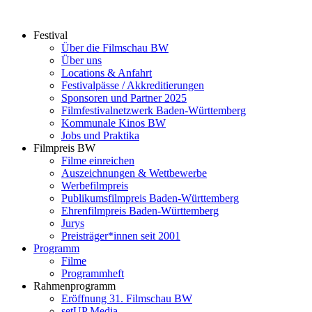
Zum
Inhalt
Festival
springen
Über die Filmschau BW
Über uns
Locations & Anfahrt
Festivalpässe / Akkreditierungen
Sponsoren und Partner 2025
Filmfestivalnetzwerk ­Baden-Württemberg
Kommunale Kinos BW
Jobs und Praktika
Filmpreis BW
Filme einreichen
Auszeichnungen & Wettbewerbe
Werbefilmpreis
Publikumsfilmpreis Baden-Württemberg
Ehrenfilmpreis Baden-Württemberg
Jurys
Preisträger*innen seit 2001
Programm
Filme
Programmheft
Rahmenprogramm
Eröffnung 31. Filmschau BW
setUP Media