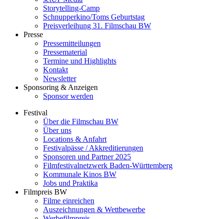
Storytelling-Camp
Schnupperkino/Toms Geburtstag
Preisverleihung 31. Filmschau BW
Presse
Pressemitteilungen
Pressematerial
Termine und Highlights
Kontakt
Newsletter
Sponsoring & Anzeigen
Sponsor werden
Festival
Über die Filmschau BW
Über uns
Locations & Anfahrt
Festivalpässe / Akkreditierungen
Sponsoren und Partner 2025
Filmfestivalnetzwerk ­Baden-Württemberg
Kommunale Kinos BW
Jobs und Praktika
Filmpreis BW
Filme einreichen
Auszeichnungen & Wettbewerbe
Werbefilmpreis