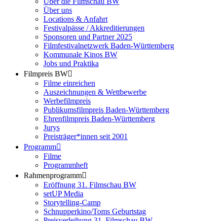
Über die Filmschau BW
Über uns
Locations & Anfahrt
Festivalpässe / Akkreditierungen
Sponsoren und Partner 2025
Filmfestivalnetzwerk ­Baden-Württemberg
Kommunale Kinos BW
Jobs und Praktika
Filmpreis BW
Filme einreichen
Auszeichnungen & Wettbewerbe
Werbefilmpreis
Publikumsfilmpreis Baden-Württemberg
Ehrenfilmpreis Baden-Württemberg
Jurys
Preisträger*innen seit 2001
Programm
Filme
Programmheft
Rahmenprogramm
Eröffnung 31. Filmschau BW
setUP Media
Storytelling-Camp
Schnupperkino/Toms Geburtstag
Preisverleihung 31. Filmschau BW