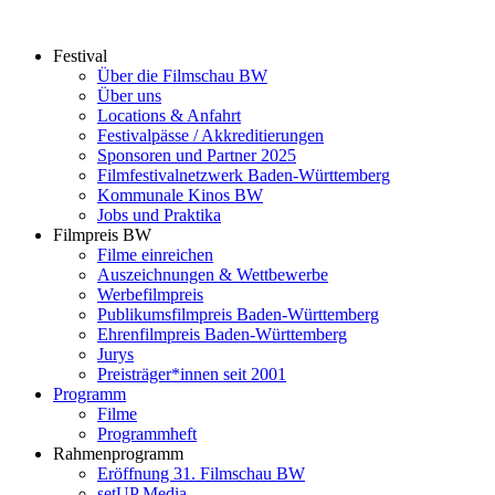
Zum
Inhalt
Festival
springen
Über die Filmschau BW
Über uns
Locations & Anfahrt
Festivalpässe / Akkreditierungen
Sponsoren und Partner 2025
Filmfestivalnetzwerk ­Baden-Württemberg
Kommunale Kinos BW
Jobs und Praktika
Filmpreis BW
Filme einreichen
Auszeichnungen & Wettbewerbe
Werbefilmpreis
Publikumsfilmpreis Baden-Württemberg
Ehrenfilmpreis Baden-Württemberg
Jurys
Preisträger*innen seit 2001
Programm
Filme
Programmheft
Rahmenprogramm
Eröffnung 31. Filmschau BW
setUP Media