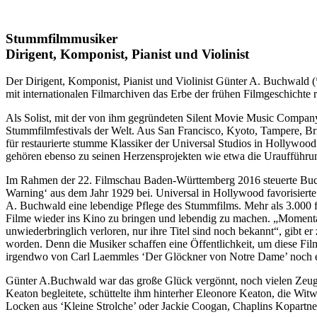
Stummfilmmusiker
Dirigent, Komponist, Pianist und Violinist
Der Dirigent, Komponist, Pianist und Violinist Günter A. Buchwald (
mit internationalen Filmarchiven das Erbe der frühen Filmgeschichte r
Als Solist, mit der von ihm gegründeten Silent Movie Music Company 
Stummfilmfestivals der Welt. Aus San Francisco, Kyoto, Tampere, Bri
für restaurierte stumme Klassiker der Universal Studios in Hollywoo
gehören ebenso zu seinen Herzensprojekten wie etwa die Uraufführu
Im Rahmen der 22. Filmschau Baden-Württemberg 2016 steuerte Buch
Warning‘ aus dem Jahr 1929 bei. Universal in Hollywood favorisiert
A. Buchwald eine lebendige Pflege des Stummfilms. Mehr als 3.000 fi
Filme wieder ins Kino zu bringen und lebendig zu machen. „Momentan b
unwiederbringlich verloren, nur ihre Titel sind noch bekannt“, gibt
worden. Denn die Musiker schaffen eine Öffentlichkeit, um diese Film
irgendwo von Carl Laemmles ‘Der Glöckner von Notre Dame’ noch ein 
Günter A.Buchwald war das große Glück vergönnt, noch vielen Zeuge
Keaton begleitete, schüttelte ihm hinterher Eleonore Keaton, die Wi
Locken aus ‘Kleine Strolche’ oder Jackie Coogan, Chaplins Kopartne