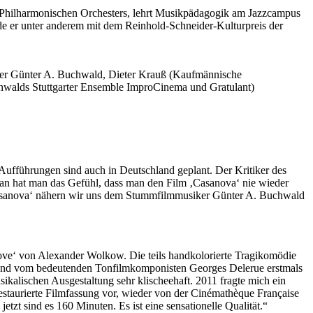
ger Philharmonischen Orchesters, lehrt Musikpädagogik am Jazzcampus
de er unter anderem mit dem Reinhold-Schneider-Kulturpreis der
räger Günter A. Buchwald, Dieter Krauß (Kaufmännische
uchwalds Stuttgarter Ensemble ImproCinema und Gratulant)
Aufführungen sind auch in Deutschland geplant. Der Kritiker des
an hat man das Gefühl, dass man den Film ‚Casanova‘ nie wieder
‚Casanova‘ nähern wir uns dem Stummfilmmusiker Günter A. Buchwald
ove‘ von Alexander Wolkow. Die teils handkolorierte Tragikomödie
– und vom bedeutenden Tonfilmkomponisten Georges Delerue erstmals
sikalischen Ausgestaltung sehr klischeehaft. 2011 fragte mich ein
restaurierte Filmfassung vor, wieder von der Cinémathèque Française
etzt sind es 160 Minuten. Es ist eine sensationelle Qualität.“