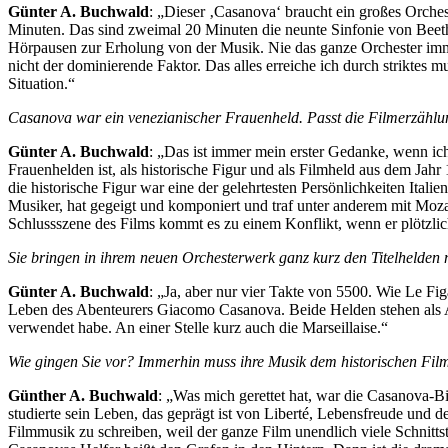
Günter A. Buchwald
: „Dieser ‚Casanova‘ braucht ein großes Orches
Minuten. Das sind zweimal 20 Minuten die neunte Sinfonie von Beeth
Hörpausen zur Erholung von der Musik. Nie das ganze Orchester imme
nicht der dominierende Faktor. Das alles erreiche ich durch striktes
Situation.“
Casanova war ein venezianischer Frauenheld. Passt die Filmerzählu
Günter A. Buchwald
: „Das ist immer mein erster Gedanke, wenn ich
Frauenhelden ist, als historische Figur und als Filmheld aus dem Ja
die historische Figur war eine der gelehrtesten Persönlichkeiten Itali
Musiker, hat gegeigt und komponiert und traf unter anderem mit Mozar
Schlussszene des Films kommt es zu einem Konflikt, wenn er plötzlic
Sie bringen in ihrem neuen Orchesterwerk ganz kurz den Titelhelden
Günter A. Buchwald
: „Ja, aber nur vier Takte von 5500. Wie Le F
Leben des Abenteurers Giacomo Casanova. Beide Helden stehen als Al
verwendet habe. An einer Stelle kurz auch die Marseillaise.“
Wie gingen Sie vor? Immerhin muss ihre Musik dem historischen Film
Günther A. Buchwald
: „Was mich gerettet hat, war die Casanova-Bio
studierte sein Leben, das geprägt ist von Liberté, Lebensfreude und 
Filmmusik zu schreiben, weil der ganze Film unendlich viele Schnitt