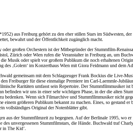
*1952) aus Freiburg gehört zu den eher stillen Stars im Südwesten, de
ettet, bewahrt und der Öffentlichkeit zugänglich macht.
oder großen Orchestern ist der Mitbegründer der Stummfilm-Renaissanc
stol, Zürich oder Wien rufen die Veranstalter in Freiburg an, um Buch
d die Musik oder spielt vor großem Publikum die noch erhaltenen Origi
ng des ‚Golem‘ im Konzerthaus Wien mit Giora Feidmann und dem Aditt
wald gemeinsam mit dem Schlagzeuger Frank Bockius die Live-Musik fü
e den Freiburger für diese einmalige Premiere im Carl-Laemmle-Jubilä
lmische Raritäten umfasst sein Repertoire. Der Stummfilmmusiker ist b
efinden wir uns in einer sehr wichtigen Phase, in der die alten Stumm
 er zu bedenken. Wenn sich Filmarchive und Stummfilmmusiker nicht gege
e einem größeren Publikum bekannt zu machen. Eines, so gestand er bei 
vollständiges Original der Notenblätter gibt.
n aus der Stummfilmzeit zu begegnen. Auf der Berlinale 1995, wo er 
twe des unvergessenen Stummfilmstars, die Hände. Buchwald traf Charl
r in The Kid’.