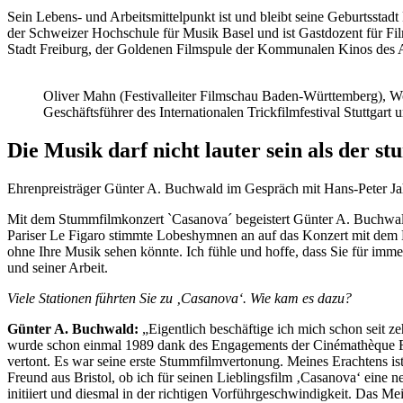
Sein Lebens- und Arbeitsmittelpunkt ist und bleibt seine Geburtsstad
der Schweizer Hochschule für Musik Basel und ist Gastdozent für Fi
Stadt Freiburg, der Goldenen Filmspule der Kommunalen Kinos des A
Oliver Mahn (Festivalleiter Filmschau Baden-Württemberg), Wo
Geschäftsführer des Internationalen Trickfilmfestival Stuttg
Die Musik darf nicht lauter sein als der 
Ehrenpreisträger Günter A. Buchwald im Gespräch mit Hans-Peter J
Mit dem Stummfilmkonzert `Casanova´ begeistert Günter A. Buchwald 
Pariser Le Figaro stimmte Lobeshymnen an auf das Konzert mit dem 
ohne Ihre Musik sehen könnte. Ich fühle und hoffe, dass Sie für 
und seiner Arbeit.
Viele Stationen führten Sie zu ‚Casanova‘. Wie kam es dazu?
Günter A. Buchwald:
„Eigentlich beschäftige ich mich schon seit 
wurde schon einmal 1989 dank des Engagements der Cinémathèque Fra
vertont. Es war seine erste Stummfilmvertonung. Meines Erachtens ist
Freund aus Bristol, ob ich für seinen Lieblingsfilm ‚Casanova‘ eine 
initiiert und diesmal in der richtigen Vorführgeschwindigkeit. Das Mei