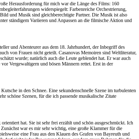
 große Herausforderung für mich war die Länge des Films: 160
begleiterfahrungen widerspiegelt: Farbenreiche Orchestrierung,
ild und Musik sind gleichberechtigte Partner. Die Musik ist also
unter ständigem Variieren und Anpassen an die filmische Aktion und
eller und Abenteurer aus dem 18. Jahrhundert, der Inbegriff des
uch von Frauen nicht geteilt. Casanovas Memoiren sind Weltliteratur,
geschätzt wurde; natürlich auch die Leute geblendet hat. Er war auch
 vor Vergewaltigern und bösen Männern rettet. Erst in der
en Kutsche in den Schnee. Eine sekundenschnelle Szene im turbulenten
r schöne Szenen, für die ich passende musikalische Zitate
orientiert hat. Sie ist sehr frei erzählt und schön ausgeschmückt. Ich
. Zunächst war es mir sehr wichtig, eine große Klammer für die
ispielsweise eine Frau aus den Klauen des Grafen von Bayreuth und