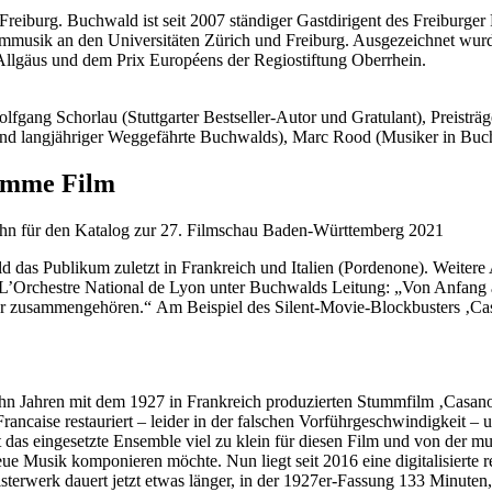
t Freiburg. Buchwald ist seit 2007 ständiger Gastdirigent des Freibur
lmmusik an den Universitäten Zürich und Freiburg. Ausgezeichnet wur
llgäus und dem Prix Européens der Regiostiftung Oberrhein.
lfgang Schorlau (Stuttgarter Bestseller-Autor und Gratulant), Preist
art und langjähriger Weggefährte Buchwalds), Marc Rood (Musiker in B
stumme Film
ahn für den Katalog zur 27. Filmschau Baden-Württemberg 2021
das Publikum zuletzt in Frankreich und Italien (Pordenone). Weitere 
L’Orchestre National de Lyon unter Buchwalds Leitung: „Von Anfang 
immer zusammengehören.“ Am Beispiel des Silent-Movie-Blockbusters 
zehn Jahren mit dem 1927 in Frankreich produzierten Stummfilm ‚Casan
ncaise restauriert – leider in der falschen Vorführgeschwindigkeit 
 das eingesetzte Ensemble viel zu klein für diesen Film und von der mu
neue Musik komponieren möchte. Nun liegt seit 2016 eine digitalisierte 
sterwerk dauert jetzt etwas länger, in der 1927er-Fassung 133 Minuten, j