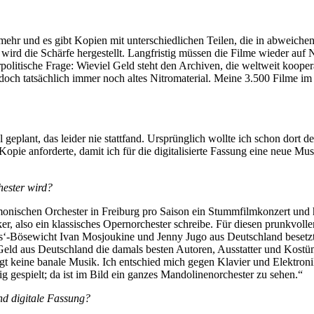
mer mehr und es gibt Kopien mit unterschiedlichen Teilen, die in abwe
l wird die Schärfe hergestellt. Langfristig müssen die Filme wieder auf 
urpolitische Frage: Wieviel Geld steht den Archiven, die weltweit koope
och tatsächlich immer noch altes Nitromaterial. Meine 3.500 Filme im
 geplant, das leider nie stattfand. Ursprünglich wollte ich schon dort d
e Kopie anforderte, damit ich für die digitalisierte Fassung eine neue 
hester wird?
harmonischen Orchester in Freiburg pro Saison ein Stummfilmkonzert un
iker, also ein klassisches Opernorchester schreibe. Für diesen prunkvol
is‘-Bösewicht Ivan Mosjoukine und Jenny Jugo aus Deutschland besetzt
t Geld aus Deutschland die damals besten Autoren, Ausstatter und Kostüm
rägt keine banale Musik. Ich entschied mich gegen Klavier und Elektr
 gespielt; da ist im Bild ein ganzes Mandolinenorchester zu sehen.“
nd digitale Fassung?