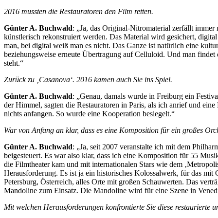
2016 mussten die Restauratoren den Film retten.
Günter A. Buchwald
: „Ja, das Original-Nitromaterial zerfällt im
künstlerisch rekonstruiert werden. Das Material wird gesichert, digita
man, bei digital weiß man es nicht. Das Ganze ist natürlich eine kult
beziehungsweise erneute Übertragung auf Celluloid. Und man findet d
steht.“
Zurück zu ‚Casanova‘. 2016 kamen auch Sie ins Spiel.
Günter A. Buchwald
: „Genau, damals wurde in Freiburg ein Festival
der Himmel, sagten die Restauratoren in Paris, als ich anrief und ein
nichts anfangen. So wurde eine Kooperation besiegelt.“
War von Anfang an klar, dass es eine Komposition für ein großes Orc
Günter A. Buchwald
: „Ja, seit 2007 veranstalte ich mit dem Phil
beigesteuert. Es war also klar, dass ich eine Komposition für 55 Mus
die Filmtheater kam und mit internationalen Stars wie dem ‚Metropol
Herausforderung. Es ist ja ein historisches Kolossalwerk, für das mi
Petersburg, Österreich, alles Orte mit großen Schauwerten. Das vert
Mandoline zum Einsatz. Die Mandoline wird für eine Szene in Venedig
Mit welchen Herausforderungen konfrontierte Sie diese restaurierte u