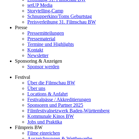
setUP Media
Storytelling-Camp
Schnupperkino/Toms Geburtstag
Preisverleihung 31. Filmschau BW
Presse
Pressemitteilungen
Pressematerial
Termine und Highlights
Kontakt
Newsletter
Sponsoring & Anzeigen
Sponsor werden
Festival
Über die Filmschau BW
Über uns
Locations & Anfahrt
Festivalpässe / Akkreditierungen
Sponsoren und Partner 2025
Filmfestivalnetzwerk ­Baden-Württemberg
Kommunale Kinos BW
Jobs und Praktika
Filmpreis BW
Filme einreichen
Auszeichnungen & Wettbewerbe