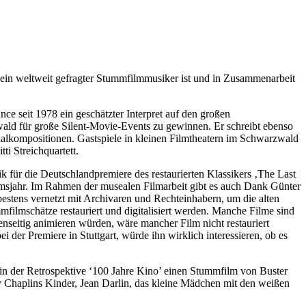
r ein weltweit gefragter Stummfilmmusiker ist und in Zusammenarbeit
e seit 1978 ein geschätzter Interpret auf den großen
wald für große Silent-Movie-Events zu gewinnen. Er schreibt ebenso
nalkompositionen. Gastspiele in kleinen Filmtheatern im Schwarzwald
i Streichquartett.
r die Deutschlandpremiere des restaurierten Klassikers ‚The Last
umsjahr. Im Rahmen der musealen Filmarbeit gibt es auch Dank Günter
estens vernetzt mit Archivaren und Rechteinhabern, um die alten
filmschätze restauriert und digitalisiert werden. Manche Filme sind
nseitig animieren würden, wäre mancher Film nicht restauriert
der Premiere in Stuttgart, würde ihn wirklich interessieren, ob es
in der Retrospektive ‘100 Jahre Kino’ einen Stummfilm von Buster
y Chaplins Kinder, Jean Darlin, das kleine Mädchen mit den weißen