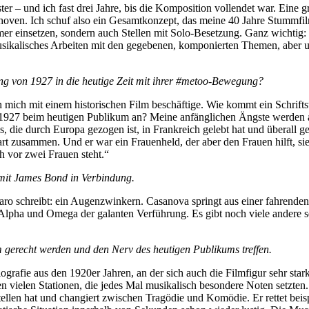
ter – und ich fast drei Jahre, bis die Komposition vollendet war. Eine
oven. Ich schuf also ein Gesamtkonzept, das meine 40 Jahre Stummfilm
r einsetzen, sondern auch Stellen mit Solo-Besetzung. Ganz wichtig: B
 musikalisches Arbeiten mit den gegebenen, komponierten Themen, aber 
ng von 1927 in die heutige Zeit mit ihrer #metoo-Bewegung?
 mich mit einem historischen Film beschäftige. Wie kommt ein Schriftst
hr 1927 beim heutigen Publikum an? Meine anfänglichen Ängste werden a
ens, die durch Europa gezogen ist, in Frankreich gelebt hat und überall 
t zusammen. Und er war ein Frauenheld, der aber den Frauen hilft, sie
h vor zwei Frauen steht.“
 mit James Bond in Verbindung.
igaro schreibt: ein Augenzwinkern. Casanova springt aus einer fahrend
pha und Omega der galanten Verführung. Es gibt noch viele andere seh
 gerecht werden und den Nerv des heutigen Publikums treffen.
grafie aus den 1920er Jahren, an der sich auch die Filmfigur sehr stark 
den vielen Stationen, die jedes Mal musikalisch besondere Noten setzten
stellen hat und changiert zwischen Tragödie und Komödie. Er rettet be