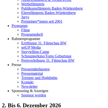
Werbefilmpreis
Publikumsfilmpreis Baden-Württemberg
Ehrenfilmpreis Baden-Württemberg
Jurys
Preisträger*innen seit 2001
Programm
Filme
Programmheft
Rahmenprogramm
Eröffnung 31. Filmschau BW
setUP Media
Storytelling-Camp
Schnupperkino/Toms Geburtstag
Preisverleihung 31. Filmschau BW
Presse
Pressemitteilungen
Pressematerial
Termine und Highlights
Kontakt
Newsletter
Sponsoring & Anzeigen
Sponsor werden
2. Bis 6. Dezember 2026