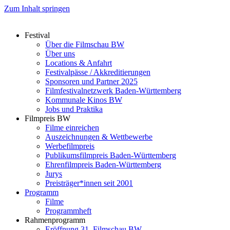
Zum Inhalt springen
Festival
Über die Filmschau BW
Über uns
Locations & Anfahrt
Festivalpässe / Akkreditierungen
Sponsoren und Partner 2025
Filmfestivalnetzwerk ­Baden-Württemberg
Kommunale Kinos BW
Jobs und Praktika
Filmpreis BW
Filme einreichen
Auszeichnungen & Wettbewerbe
Werbefilmpreis
Publikumsfilmpreis Baden-Württemberg
Ehrenfilmpreis Baden-Württemberg
Jurys
Preisträger*innen seit 2001
Programm
Filme
Programmheft
Rahmenprogramm
Eröffnung 31. Filmschau BW