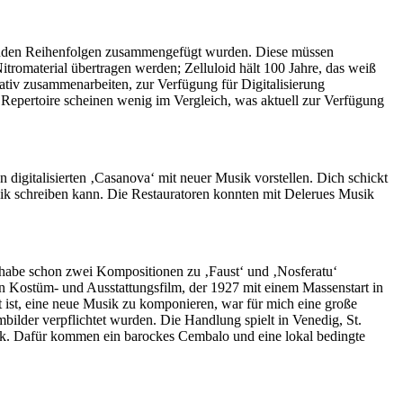
ichenden Reihenfolgen zusammengefügt wurden. Diese müssen
Nitromaterial übertragen werden; Zelluloid hält 100 Jahre, das weiß
rativ zusammenarbeiten, zur Verfügung für Digitalisierung
 Repertoire scheinen wenig im Vergleich, was aktuell zur Verfügung
en digitalisierten ‚Casanova‘ mit neuer Musik vorstellen. Dich schickt
Musik schreiben kann. Die Restauratoren konnten mit Delerues Musik
d habe schon zwei Kompositionen zu ‚Faust‘ und ‚Nosferatu‘
len Kostüm- und Ausstattungsfilm, der 1927 mit einem Massenstart in
 ist, eine neue Musik zu komponieren, war für mich eine große
bilder verpflichtet wurden. Die Handlung spielt in Venedig, St.
onik. Dafür kommen ein barockes Cembalo und eine lokal bedingte