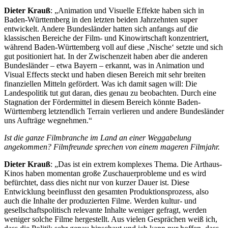
Dieter Krauß
: „Animation und Visuelle Effekte haben sich in
Baden-Württemberg in den letzten beiden Jahrzehnten super
entwickelt. Andere Bundesländer hatten sich anfangs auf die
klassischen Bereiche der Film- und Kinowirtschaft konzentriert,
während Baden-Württemberg voll auf diese ‚Nische‘ setzte und sich
gut positioniert hat. In der Zwischenzeit haben aber die anderen
Bundesländer – etwa Bayern – erkannt, was in Animation und
Visual Effects steckt und haben diesen Bereich mit sehr breiten
finanziellen Mitteln gefördert. Was ich damit sagen will: Die
Landespolitik tut gut daran, dies genau zu beobachten. Durch eine
Stagnation der Fördermittel in diesem Bereich könnte Baden-
Württemberg letztendlich Terrain verlieren und andere Bundesländer
uns Aufträge wegnehmen.“
Ist die ganze Filmbranche im Land an einer Weggabelung
angekommen? Filmfreunde sprechen von einem mageren Filmjahr.
Dieter Krauß
: „Das ist ein extrem komplexes Thema. Die Arthaus-
Kinos haben momentan große Zuschauerprobleme und es wird
befürchtet, dass dies nicht nur von kurzer Dauer ist. Diese
Entwicklung beeinflusst den gesamten Produktionsprozess, also
auch die Inhalte der produzierten Filme. Werden kultur- und
gesellschaftspolitisch relevante Inhalte weniger gefragt, werden
weniger solche Filme hergestellt. Aus vielen Gesprächen weiß ich,