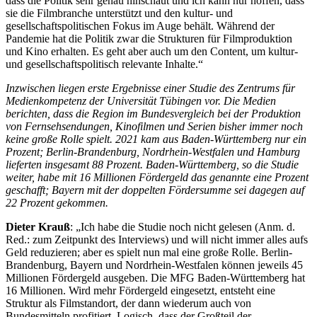
dass die Politik sehr genau hinschaut und ich kann nur hoffen, dass
sie die Filmbranche unterstützt und den kultur- und
gesellschaftspolitischen Fokus im Auge behält. Während der
Pandemie hat die Politik zwar die Strukturen für Filmproduktion
und Kino erhalten. Es geht aber auch um den Content, um kultur-
und gesellschaftspolitisch relevante Inhalte.“
Inzwischen liegen erste Ergebnisse einer Studie des Zentrums für
Medienkompetenz der Universität Tübingen vor. Die Medien
berichten, dass die Region im Bundesvergleich bei der Produktion
von Fernsehsendungen, Kinofilmen und Serien bisher immer noch
keine große Rolle spielt. 2021 kam aus Baden-Württemberg nur ein
Prozent; Berlin-Brandenburg, Nordrhein-Westfalen und Hamburg
lieferten insgesamt 88 Prozent. Baden-Württemberg, so die Studie
weiter, habe mit 16 Millionen Fördergeld das genannte eine Prozent
geschafft; Bayern mit der doppelten Fördersumme sei dagegen auf
22 Prozent gekommen.
Dieter Krauß
: „Ich habe die Studie noch nicht gelesen (Anm. d.
Red.: zum Zeitpunkt des Interviews) und will nicht immer alles aufs
Geld reduzieren; aber es spielt nun mal eine große Rolle. Berlin-
Brandenburg, Bayern und Nordrhein-Westfalen können jeweils 45
Millionen Fördergeld ausgeben. Die MFG Baden-Württemberg hat
16 Millionen. Wird mehr Fördergeld eingesetzt, entsteht eine
Struktur als Filmstandort, der dann wiederum auch von
Bundesmitteln profitiert. Logisch, dass der Großteil der