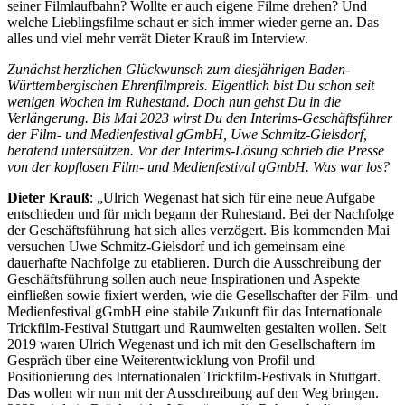
seiner Filmlaufbahn? Wollte er auch eigene Filme drehen? Und
welche Lieblingsfilme schaut er sich immer wieder gerne an. Das
alles und viel mehr verrät Dieter Krauß im Interview.
Zunächst herzlichen Glückwunsch zum diesjährigen Baden-
Württembergischen Ehrenfilmpreis. Eigentlich bist Du schon seit
wenigen Wochen im Ruhestand. Doch nun gehst Du in die
Verlängerung. Bis Mai 2023 wirst Du den Interims-Geschäftsführer
der Film- und Medienfestival gGmbH, Uwe Schmitz-Gielsdorf,
beratend unterstützen. Vor der Interims-Lösung schrieb die Presse
von der kopflosen Film- und Medienfestival gGmbH. Was war los?
Dieter Krauß
: „Ulrich Wegenast hat sich für eine neue Aufgabe
entschieden und für mich begann der Ruhestand. Bei der Nachfolge
der Geschäftsführung hat sich alles verzögert. Bis kommenden Mai
versuchen Uwe Schmitz-Gielsdorf und ich gemeinsam eine
dauerhafte Nachfolge zu etablieren. Durch die Ausschreibung der
Geschäftsführung sollen auch neue Inspirationen und Aspekte
einfließen sowie fixiert werden, wie die Gesellschafter der Film- und
Medienfestival gGmbH eine stabile Zukunft für das Internationale
Trickfilm-Festival Stuttgart und Raumwelten gestalten wollen. Seit
2019 waren Ulrich Wegenast und ich mit den Gesellschaftern im
Gespräch über eine Weiterentwicklung von Profil und
Positionierung des Internationalen Trickfilm-Festivals in Stuttgart.
Das wollen wir nun mit der Ausschreibung auf den Weg bringen.