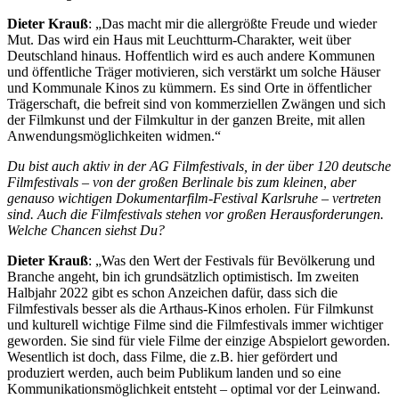
Dieter Krauß
: „Das macht mir die allergrößte Freude und wieder
Mut. Das wird ein Haus mit Leuchtturm-Charakter, weit über
Deutschland hinaus. Hoffentlich wird es auch andere Kommunen
und öffentliche Träger motivieren, sich verstärkt um solche Häuser
und Kommunale Kinos zu kümmern. Es sind Orte in öffentlicher
Trägerschaft, die befreit sind von kommerziellen Zwängen und sich
der Filmkunst und der Filmkultur in der ganzen Breite, mit allen
Anwendungsmöglichkeiten widmen.“
Du bist auch aktiv in der AG Filmfestivals, in der über 120 deutsche
Filmfestivals – von der großen Berlinale bis zum kleinen, aber
genauso wichtigen Dokumentarfilm-Festival Karlsruhe – vertreten
sind. Auch die Filmfestivals stehen vor großen Herausforderungen.
Welche Chancen siehst Du?
Dieter Krauß
: „Was den Wert der Festivals für Bevölkerung und
Branche angeht, bin ich grundsätzlich optimistisch. Im zweiten
Halbjahr 2022 gibt es schon Anzeichen dafür, dass sich die
Filmfestivals besser als die Arthaus-Kinos erholen. Für Filmkunst
und kulturell wichtige Filme sind die Filmfestivals immer wichtiger
geworden. Sie sind für viele Filme der einzige Abspielort geworden.
Wesentlich ist doch, dass Filme, die z.B. hier gefördert und
produziert werden, auch beim Publikum landen und so eine
Kommunikationsmöglichkeit entsteht – optimal vor der Leinwand.