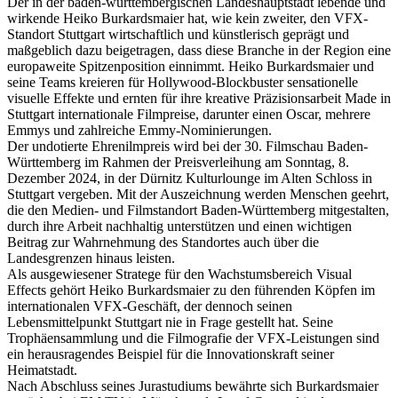
Der in der baden-württembergischen Landeshauptstadt lebende und
wirkende Heiko Burkardsmaier hat, wie kein zweiter, den VFX-
Standort Stuttgart wirtschaftlich und künstlerisch geprägt und
maßgeblich dazu beigetragen, dass diese Branche in der Region eine
europaweite Spitzenposition einnimmt. Heiko Burkardsmaier und
seine Teams kreieren für Hollywood-Blockbuster sensationelle
visuelle Effekte und ernten für ihre kreative Präzisionsarbeit Made in
Stuttgart internationale Filmpreise, darunter einen Oscar, mehrere
Emmys und zahlreiche Emmy-Nominierungen.
Der undotierte Ehrenilmpreis wird bei der 30. Filmschau Baden-
Württemberg im Rahmen der Preisverleihung am Sonntag, 8.
Dezember 2024, in der Dürnitz Kulturlounge im Alten Schloss in
Stuttgart vergeben. Mit der Auszeichnung werden Menschen geehrt,
die den Medien- und Filmstandort Baden-Württemberg mitgestalten,
durch ihre Arbeit nachhaltig unterstützen und einen wichtigen
Beitrag zur Wahrnehmung des Standortes auch über die
Landesgrenzen hinaus leisten.
Als ausgewiesener Stratege für den Wachstumsbereich Visual
Effects gehört Heiko Burkardsmaier zu den führenden Köpfen im
internationalen VFX-Geschäft, der dennoch seinen
Lebensmittelpunkt Stuttgart nie in Frage gestellt hat. Seine
Trophäensammlung und die Filmografie der VFX-Leistungen sind
ein herausragendes Beispiel für die Innovationskraft seiner
Heimatstadt.
Nach Abschluss seines Jurastudiums bewährte sich Burkardsmaier