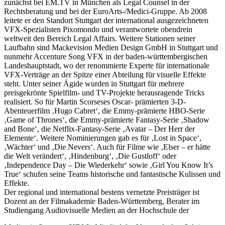
zunächst bei EM.TV in München als Legal Counsel in der
Rechtsberatung und bei der EuroArts-/Medici-Gruppe. Ab 2008
leitete er den Standort Stuttgart der international ausgezeichneten
VFX-Spezialisten Pixomondo und verantwortete obendrein
weltweit den Bereich Legal Affairs. Weitere Stationen seiner
Laufbahn sind Mackevision Medien Design GmbH in Stuttgart und
nunmehr Accenture Song VFX in der baden-württembergischen
Landeshauptstadt, wo der renommierte Experte für internationale
VFX-Verträge an der Spitze einer Abteilung für visuelle Effekte
steht. Unter seiner Ägide wurden in Stuttgart für mehrere
preisgekrönte Spielfilm- und TV-Projekte herausragende Tricks
realisiert. So für Martin Scorseses Oscar- prämierten 3-D-
Abenteuerfilm ‚Hugo Cabret‘, die Emmy-prämierte HBO-Serie
‚Game of Thrones‘, die Emmy-prämierte Fantasy-Serie ‚Shadow
and Bone‘, die Netflix-Fantasy-Serie ‚Avatar – Der Herr der
Elemente‘. Weitere Nominierungen gab es für ‚Lost in Space‘,
‚Wächter‘ und ‚Die Nevers‘. Auch für Filme wie ‚Elser – er hätte
die Welt verändert‘, ‚Hindenburg‘, ‚Die Gustloff‘ oder
‚Independence Day – Die Wiederkehr‘ sowie ‚Girl You Know It’s
True‘ schufen seine Teams historische und fantastische Kulissen und
Effekte.
Der regional und international bestens vernetzte Preisträger ist
Dozent an der Filmakademie Baden-Württemberg, Berater im
Studiengang Audiovisuelle Medien an der Hochschule der