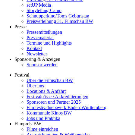
setUP Media
Storytelling-Camp
Schnupperkino/Toms Geburtstag
Preisverleihung 31. Filmschau BW
Presse
Pressemitteilungen
Pressematerial
Termine und Highlights
Kontakt
Newsletter
Sponsoring & Anzeigen
Sponsor werden
Festival
Über die Filmschau BW
Über uns
Locations & Anfahrt
Festivalpässe / Akkreditierungen
Sponsoren und Partner 2025
Filmfestivalnetzwerk ­Baden-Württemberg
Kommunale Kinos BW
Jobs und Praktika
Filmpreis BW
Filme einreichen
Auszeichnungen & Wettbewerbe