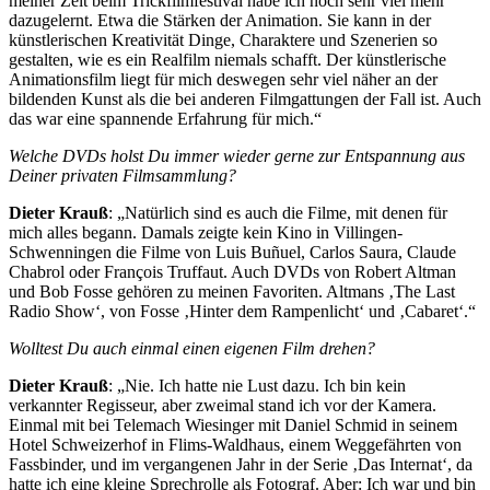
meiner Zeit beim Trickfilmfestival habe ich noch sehr viel mehr
dazugelernt. Etwa die Stärken der Animation. Sie kann in der
künstlerischen Kreativität Dinge, Charaktere und Szenerien so
gestalten, wie es ein Realfilm niemals schafft. Der künstlerische
Animationsfilm liegt für mich deswegen sehr viel näher an der
bildenden Kunst als die bei anderen Filmgattungen der Fall ist. Auch
das war eine spannende Erfahrung für mich.“
Welche DVDs holst Du immer wieder gerne zur Entspannung aus
Deiner privaten Filmsammlung?
Dieter Krauß
: „Natürlich sind es auch die Filme, mit denen für
mich alles begann. Damals zeigte kein Kino in Villingen-
Schwenningen die Filme von Luis Buñuel, Carlos Saura, Claude
Chabrol oder François Truffaut. Auch DVDs von Robert Altman
und Bob Fosse gehören zu meinen Favoriten. Altmans ‚The Last
Radio Show‘, von Fosse ‚Hinter dem Rampenlicht‘ und ‚Cabaret‘.“
Wolltest Du auch einmal einen eigenen Film drehen?
Dieter Krauß
: „Nie. Ich hatte nie Lust dazu. Ich bin kein
verkannter Regisseur, aber zweimal stand ich vor der Kamera.
Einmal mit bei Telemach Wiesinger mit Daniel Schmid in seinem
Hotel Schweizerhof in Flims-Waldhaus, einem Weggefährten von
Fassbinder, und im vergangenen Jahr in der Serie ‚Das Internat‘, da
hatte ich eine kleine Sprechrolle als Fotograf. Aber: Ich war und bin