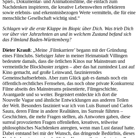
Spiel-, Dokumentar- und Animationsfilme, die einfach zum
Nachdenken inspirieren, die kreative Lebenswelten reflektieren
sowie erlebnis- und erkenntnisbezogen Werte vermitteln, die für eine
menschliche Gesellschaft wichtig sind.“
Schlagen wir die erste Klappe im Biopic über Dich. Was trieb Dich
vor über vier Jahrzehnten an und in welchem Zustand befand sich
das Filmland Baden-Württemberg?
Dieter Krauß
: „Meine ‚Filmkarriere’ begann mit der Gründung
eines Filmclubs. Siebziger Jahre in meiner Heimatstadt Villingen
bedeutete damals, dass die örtlichen Kinos nur Mainstream und
vermeintliche Blockbuster zeigten – aber das hat zumindest Lust auf
Kino gemacht, auf große Leinwand, faszinierendes
Gemeinschaftserlebnis. Aber zum Glück gab es damals noch ein
öffentlich-rechtliches Fernsehen, das noch ohne private Konkurrenz
Filme abseits des Mainstreams präsentierte, Filmgeschichte,
Avantgarde und so weiter. Begeistert entdeckte ich dort die
Nouvelle Vague und ähnliche Entwicklungen aus anderen Teilen
der Welt. Besonders fasziniert war ich von Luis Bunuel und Carlos
Saura, deren Filme in andere Realitäten, ins Surreale führten –
Geschichten, die mehr Fragen stellten, als Antworten gaben, diese
surreal provozierten Fragen offenließen, kreatives, teilweise
philosophisches Nachdenken anregten, wenn man Lust darauf hatte.
Dabei entstand bei mir der Wunsch, das dringende Bedürfnis, dieses