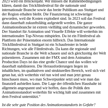
2023 wird ein Brückenjahr. Wir müssen die Rahmenbedingungen
klären, damit das Trickfilmfestival für die nationale und
internationale Branche sowie das breite Publikum aus Stuttgart und
der Region erhalten bleibt. Die Finanzierung ist schwieriger
geworden, weil die Kosten explodiert sind. In 2023 soll das Festival
dann dauerhaft zukunftsfähig aufgestellt werden. Die ganze
Animationsbranche ist extrem vielfältig und dynamischer geworden.
Der Standort für Animation und Visuelle Effekte will weiterhin im
internationalen Top-Niveau mitspielen. Da ist ein Filmfestival als
Plattform der Präsentation enorm hilfreich. Das Internationale
Trickfilmfestival in Stuttgart ist ein Schaufenster in beide
Richtungen, wie alle Filmfestivals. Da kann die regionale und
nationale Branche in die Welt schauen und sich gleichzeitig der Welt
präsentieren. Zusammen mit der FMX und dem Animation
Production Days ist das eine große Chance und das wollen wir
dauerhaft stabilisieren. Die Herausforderungen liegen im
inhaltlichen, im qualitativen und strukturellen Bereich, weil sich viel
getan hat, sich weiterhin viel tun wird und man jetzt genau
hinschauen muss, wo man Schwerpunkte setzt und wie man das
finanziell aufstellen kann. Die Lage der öffentlichen Haushalte ist
allgemein angespannt und wir hoffen, dass die Politik den
Animationsstandort weiterhin für wichtig hält und zusammen mit
dem Festival unterstützt.“
Ist die sehr gute Position des Animationsstandorts in Gefahr?