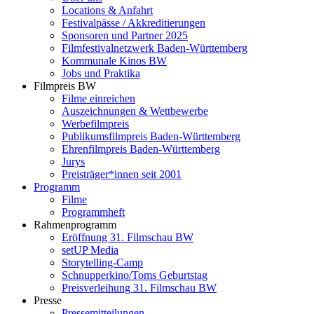
Locations & Anfahrt
Festivalpässe / Akkreditierungen
Sponsoren und Partner 2025
Filmfestivalnetzwerk ­Baden-Württemberg
Kommunale Kinos BW
Jobs und Praktika
Filmpreis BW
Filme einreichen
Auszeichnungen & Wettbewerbe
Werbefilmpreis
Publikumsfilmpreis Baden-Württemberg
Ehrenfilmpreis Baden-Württemberg
Jurys
Preisträger*innen seit 2001
Programm
Filme
Programmheft
Rahmenprogramm
Eröffnung 31. Filmschau BW
setUP Media
Storytelling-Camp
Schnupperkino/Toms Geburtstag
Preisverleihung 31. Filmschau BW
Presse
Pressemitteilungen