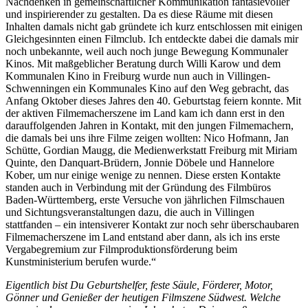
Nachdenken in gemeinschaftlicher Kommunikation fantasievoller
und inspirierender zu gestalten. Da es diese Räume mit diesen
Inhalten damals nicht gab gründete ich kurz entschlossen mit einigen
Gleichgesinnten einen Filmclub. Ich entdeckte dabei die damals mir
noch unbekannte, weil auch noch junge Bewegung Kommunaler
Kinos. Mit maßgeblicher Beratung durch Willi Karow und dem
Kommunalen Kino in Freiburg wurde nun auch in Villingen-
Schwenningen ein Kommunales Kino auf den Weg gebracht, das
Anfang Oktober dieses Jahres den 40. Geburtstag feiern konnte. Mit
der aktiven Filmemacherszene im Land kam ich dann erst in den
darauffolgenden Jahren in Kontakt, mit den jungen Filmemachern,
die damals bei uns ihre Filme zeigen wollten: Nico Hofmann, Jan
Schütte, Gordian Maugg, die Medienwerkstatt Freiburg mit Miriam
Quinte, den Danquart-Brüdern, Jonnie Döbele und Hannelore
Kober, um nur einige wenige zu nennen. Diese ersten Kontakte
standen auch in Verbindung mit der Gründung des Filmbüros
Baden-Württemberg, erste Versuche von jährlichen Filmschauen
und Sichtungsveranstaltungen dazu, die auch in Villingen
stattfanden – ein intensiverer Kontakt zur noch sehr überschaubaren
Filmemacherszene im Land entstand aber dann, als ich ins erste
Vergabegremium zur Filmproduktionsförderung beim
Kunstministerium berufen wurde.“
Eigentlich bist Du Geburtshelfer, feste Säule, Förderer, Motor,
Gönner und Genießer der heutigen Filmszene Südwest. Welche