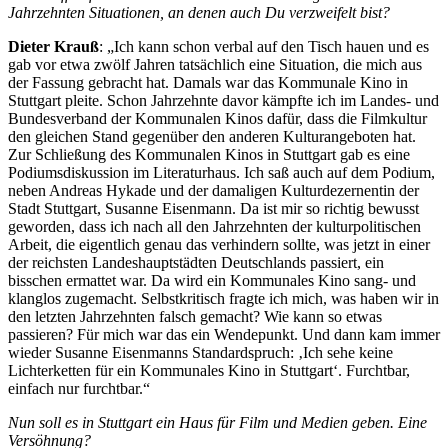
Jahrzehnten Situationen, an denen auch Du verzweifelt bist?
Dieter Krauß
: „Ich kann schon verbal auf den Tisch hauen und es
gab vor etwa zwölf Jahren tatsächlich eine Situation, die mich aus
der Fassung gebracht hat. Damals war das Kommunale Kino in
Stuttgart pleite. Schon Jahrzehnte davor kämpfte ich im Landes- und
Bundesverband der Kommunalen Kinos dafür, dass die Filmkultur
den gleichen Stand gegenüber den anderen Kulturangeboten hat.
Zur Schließung des Kommunalen Kinos in Stuttgart gab es eine
Podiumsdiskussion im Literaturhaus. Ich saß auch auf dem Podium,
neben Andreas Hykade und der damaligen Kulturdezernentin der
Stadt Stuttgart, Susanne Eisenmann. Da ist mir so richtig bewusst
geworden, dass ich nach all den Jahrzehnten der kulturpolitischen
Arbeit, die eigentlich genau das verhindern sollte, was jetzt in einer
der reichsten Landeshauptstädten Deutschlands passiert, ein
bisschen ermattet war. Da wird ein Kommunales Kino sang- und
klanglos zugemacht. Selbstkritisch fragte ich mich, was haben wir in
den letzten Jahrzehnten falsch gemacht? Wie kann so etwas
passieren? Für mich war das ein Wendepunkt. Und dann kam immer
wieder Susanne Eisenmanns Standardspruch: ‚Ich sehe keine
Lichterketten für ein Kommunales Kino in Stuttgart‘. Furchtbar,
einfach nur furchtbar.“
Nun soll es in Stuttgart ein Haus für Film und Medien geben. Eine
Versöhnung?