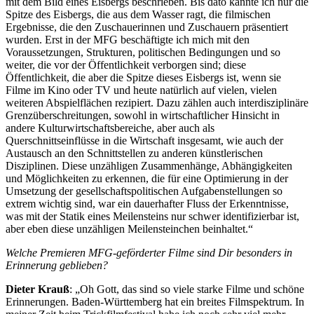
mit dem Bild eines Eisbergs beschrieben. Bis dato kannte ich nur die
Spitze des Eisbergs, die aus dem Wasser ragt, die filmischen
Ergebnisse, die den Zuschauerinnen und Zuschauern präsentiert
wurden. Erst in der MFG beschäftigte ich mich mit den
Voraussetzungen, Strukturen, politischen Bedingungen und so
weiter, die vor der Öffentlichkeit verborgen sind; diese
Öffentlichkeit, die aber die Spitze dieses Eisbergs ist, wenn sie
Filme im Kino oder TV und heute natürlich auf vielen, vielen
weiteren Abspielflächen rezipiert. Dazu zählen auch interdisziplinäre
Grenzüberschreitungen, sowohl in wirtschaftlicher Hinsicht in
andere Kulturwirtschaftsbereiche, aber auch als
Querschnittseinflüsse in die Wirtschaft insgesamt, wie auch der
Austausch an den Schnittstellen zu anderen künstlerischen
Disziplinen. Diese unzähligen Zusammenhänge, Abhängigkeiten
und Möglichkeiten zu erkennen, die für eine Optimierung in der
Umsetzung der gesellschaftspolitischen Aufgabenstellungen so
extrem wichtig sind, war ein dauerhafter Fluss der Erkenntnisse,
was mit der Statik eines Meilensteins nur schwer identifizierbar ist,
aber eben diese unzähligen Meilensteinchen beinhaltet.“
Welche Premieren MFG-geförderter Filme sind Dir besonders in
Erinnerung geblieben?
Dieter Krauß
: „Oh Gott, das sind so viele starke Filme und schöne
Erinnerungen. Baden-Württemberg hat ein breites Filmspektrum. In