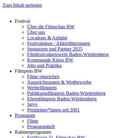
Zum Inhalt springen
Festival
Über die Filmschau BW
Über uns
Locations & Anfahrt
Festivalpässe / Akkreditierungen
Sponsoren und Partner 2025
Filmfestivalnetzwerk ­Baden-Württemberg
Kommunale Kinos BW
Jobs und Praktika
Filmpreis BW
Filme einreichen
Auszeichnungen & Wettbewerbe
Werbefilmpreis
Publikumsfilmpreis Baden-Württemberg
Ehrenfilmpreis Baden-Württemberg
Jurys
Preisträger*innen seit 2001
Programm
Filme
Programmheft
Rahmenprogramm
Eröffnung 31. Filmschau BW