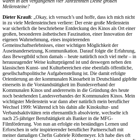
waren in den vergangenen vier Jahrzehnten Deine großen
Meilensteine?
Dieter Krauß
: „Okay, ich versuch’s und hoffe, dass ich mich nicht
in zu viele Meilensteinchen verliere: Der erste große Meilenstein
war sicherlich die beschriebene Entdeckung des Kinos als Ort einer
großen, besonderen ästhetischen Faszination, einer Innovation der
eigenen Wahrnehmung, eines inspirierenden
Gemeinschaftserlebnisses, einer wichtigen Möglichkeit der
Auseinandersetzung, Kommunikation. Darauf folgte die Erfahrung,
dass Bewegtbild schon damals – heute natürlich noch viel mehr – in
herausragender Weise kulturprägend ist und deswegen neben den
klassischen Kunst- und Kulturbereichen eine ebenfalls öffentliche,
gesellschaftspolitische Aufgabenstellung ist. Die damit erfolgte
Orientierung an der kommunalen Kinoarbeit in Deutschland gipfelte
einerseits in die Vorstandstätigkeit im Bundesverband der
Kommunalen Kinos und andererseits in die Gründung des heute
noch bestehenden Landesverbandes der Kommunalen Kinos. Mein
wichtigster Meilenstein war dann aber natürlich mein beruflicher
Wechsel 1999: Während ich bis dahin alle Kinokultur- und
Verbandsaktivitäten rein ehrenamtlich absolvierte, wechselte ich
nach 25-jähriger Berufstätigkeit als Banker in die MFG-
Filmförderung. Von nun an erfolgte ein beständiges Lernen und
Erforschen in sehr inspirierender beruflicher Partnerschaft mit
meiner damaligen Chefin Gabriele Röthemeyer. Ich habe dies oft