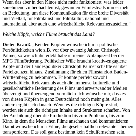
Wenn das aber in den Kinos nicht mehr funktioniert, was leider
zunehmend zu beobachten ist, gewinnen Filmfestivals immer mehr
an Bedeutung, um diese Kommunikation für eine breite Diversität
und Vielfalt, für Filmkunst und Filmkultur, national und
international, aber auch eine wirtschaftliche Relevanzherzustellen.“
Welche Köpfe, welche Filme braucht das Land?
Dieter Krauß
: „Bei den Köpfen wünsche ich mir politische
Persönlichkeiten wie z.B. vor über zwanzig Jahren Christoph
Palmer, so wie ich ihn erlebt habe in meiner Anfangszeit bei der
MFG Filmförderung. Politischer Wille braucht kreativ-engagierte
Köpfe und der Landespolitiker Christoph Palmer schaffte es über
Parteigrenzen hinaus, Zustimmung für einen Filmstandort Baden-
Württemberg zu bekommen. Er konnte perfekt sowohl
wirtschaftliche Relevanz als auch die immense kulturelle und
gesellschaftliche Bedeutung des Films und artverwandter Medien
überzeugt und überzeugend vermitteln. Ich wünsche mir, dass es
von diesen Köpfen in ganz Deutschland noch mehr gibt. Alles
andere ergibt sich danach. Wenn es die richtigen Köpfe sind,
werden sie auch die richtigen Inhalte und Strukturen schaffen. Von
der Ausbildung über die Produktion bis zum Publikum, bis zum
Kino, in dem die Menschen Filme anschauen und kommunizieren.
Damit wünsche ich mir Filme, die gesellschaftlich relevante Themen
transportieren. Das soll ganz bestimmt kein Schulfernsehen sein.