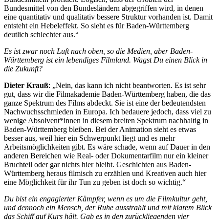
Bundesmittel von den Bundesländern abgegriffen wird, in denen
eine quantitativ und qualitativ bessere Struktur vorhanden ist. Damit
entsteht ein Hebeleffekt. So sieht es für Baden-Württemberg
deutlich schlechter aus.“
Es ist zwar noch Luft nach oben, so die Medien, aber Baden-
Württemberg ist ein lebendiges Filmland. Wagst Du einen Blick in
die Zukunft?
Dieter Krauß
: „Nein, das kann ich nicht beantworten. Es ist sehr
gut, dass wir die Filmakademie Baden-Württemberg haben, die das
ganze Spektrum des Films abdeckt. Sie ist eine der bedeutendsten
Nachwuchsschmieden in Europa. Ich bedauere jedoch, dass viel zu
wenige Absolvent*innen in diesem breiten Spektrum nachhaltig in
Baden-Württemberg bleiben. Bei der Animation sieht es etwas
besser aus, weil hier ein Schwerpunkt liegt und es mehr
Arbeitsmöglichkeiten gibt. Es wäre schade, wenn auf Dauer in den
anderen Bereichen wie Real- oder Dokumentarfilm nur ein kleiner
Bruchteil oder gar nichts hier bleibt. Geschichten aus Baden-
Württemberg heraus filmisch zu erzählen und Kreativen auch hier
eine Möglichkeit für ihr Tun zu geben ist doch so wichtig.“
Du bist ein engagierter Kämpfer, wenn es um die Filmkultur geht,
und dennoch ein Mensch, der Ruhe ausstrahlt und mit klarem Blick
das Schiff auf Kurs hält. Gab es in den zurückliegenden vier