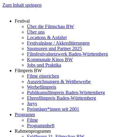
Zum Inhalt springen
Festival
Über die Filmschau BW
Über uns
Locations & Anfahrt
Festivalpässe / Akkreditierungen
Sponsoren und Partner 2025
Filmfestivalnetzwerk ­Baden-Württemberg
Kommunale Kinos BW
Jobs und Praktika
Filmpreis BW
Filme einreichen
Auszeichnungen & Wettbewerbe
Werbefilmpreis
Publikumsfilmpreis Baden-Württemberg
Ehrenfilmpreis Baden-Württemberg
Jurys
Preisträger*innen seit 2001
Programm
Filme
Programmheft
Rahmenprogramm
Eröffnung 31. Filmschau BW