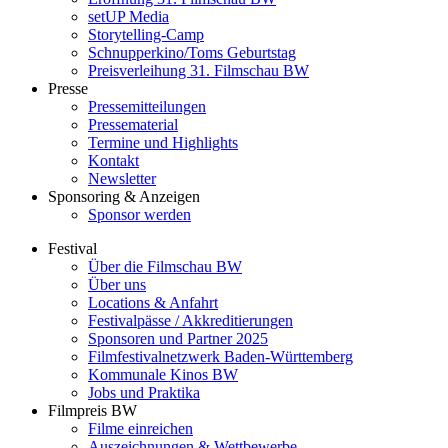
setUP Media
Storytelling-Camp
Schnupperkino/Toms Geburtstag
Preisverleihung 31. Filmschau BW
Presse
Pressemitteilungen
Pressematerial
Termine und Highlights
Kontakt
Newsletter
Sponsoring & Anzeigen
Sponsor werden
Festival
Über die Filmschau BW
Über uns
Locations & Anfahrt
Festivalpässe / Akkreditierungen
Sponsoren und Partner 2025
Filmfestivalnetzwerk ­Baden-Württemberg
Kommunale Kinos BW
Jobs und Praktika
Filmpreis BW
Filme einreichen
Auszeichnungen & Wettbewerbe