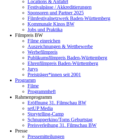
Locations & Anfahrt
Festivalpässe / Akkreditierungen
Sponsoren und Partner 2025
Filmfestivalnetzwerk ­Baden-Württemberg
Kommunale Kinos BW
Jobs und Praktika
Filmpreis BW
Filme einreichen
Auszeichnungen & Wettbewerbe
Werbefilmpreis
Publikumsfilmpreis Baden-Württemberg
Ehrenfilmpreis Baden-Württemberg
Jurys
Preisträger*innen seit 2001
Programm
Filme
Programmheft
Rahmenprogramm
Eröffnung 31. Filmschau BW
setUP Media
Storytelling-Camp
Schnupperkino/Toms Geburtstag
Preisverleihung 31. Filmschau BW
Presse
Pressemitteilungen