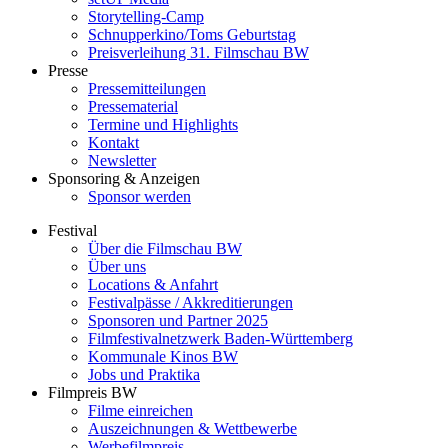
Storytelling-Camp
Schnupperkino/Toms Geburtstag
Preisverleihung 31. Filmschau BW
Presse
Pressemitteilungen
Pressematerial
Termine und Highlights
Kontakt
Newsletter
Sponsoring & Anzeigen
Sponsor werden
Festival
Über die Filmschau BW
Über uns
Locations & Anfahrt
Festivalpässe / Akkreditierungen
Sponsoren und Partner 2025
Filmfestivalnetzwerk ­Baden-Württemberg
Kommunale Kinos BW
Jobs und Praktika
Filmpreis BW
Filme einreichen
Auszeichnungen & Wettbewerbe
Werbefilmpreis