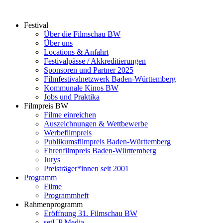
Zum
Inhalt
Festival
springen
Über die Filmschau BW
Über uns
Locations & Anfahrt
Festivalpässe / Akkreditierungen
Sponsoren und Partner 2025
Filmfestivalnetzwerk ­Baden-Württemberg
Kommunale Kinos BW
Jobs und Praktika
Filmpreis BW
Filme einreichen
Auszeichnungen & Wettbewerbe
Werbefilmpreis
Publikumsfilmpreis Baden-Württemberg
Ehrenfilmpreis Baden-Württemberg
Jurys
Preisträger*innen seit 2001
Programm
Filme
Programmheft
Rahmenprogramm
Eröffnung 31. Filmschau BW
setUP Media