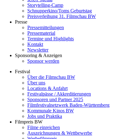
Storytelling-Camp
Schnupperkino/Toms Geburtstag
Preisverleihung 31. Filmschau BW
Presse
Pressemitteilungen
Pressematerial
Termine und Highlights
Kontakt
Newsletter
Sponsoring & Anzeigen
Sponsor werden
Festival
Über die Filmschau BW
Über uns
Locations & Anfahrt
Festivalpässe / Akkreditierungen
Sponsoren und Partner 2025
Filmfestivalnetzwerk ­Baden-Württemberg
Kommunale Kinos BW
Jobs und Praktika
Filmpreis BW
Filme einreichen
Auszeichnungen & Wettbewerbe
Werbefilmpreis