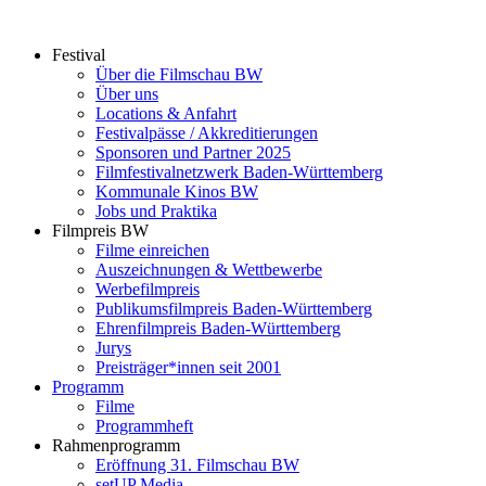
Zum
Inhalt
Festival
springen
Über die Filmschau BW
Über uns
Locations & Anfahrt
Festivalpässe / Akkreditierungen
Sponsoren und Partner 2025
Filmfestivalnetzwerk ­Baden-Württemberg
Kommunale Kinos BW
Jobs und Praktika
Filmpreis BW
Filme einreichen
Auszeichnungen & Wettbewerbe
Werbefilmpreis
Publikumsfilmpreis Baden-Württemberg
Ehrenfilmpreis Baden-Württemberg
Jurys
Preisträger*innen seit 2001
Programm
Filme
Programmheft
Rahmenprogramm
Eröffnung 31. Filmschau BW
setUP Media