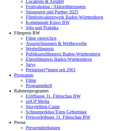
Locations & Anfahrt
Festivalpässe / Akkreditierungen
Sponsoren und Partner 2025
Filmfestivalnetzwerk ­Baden-Württemberg
Kommunale Kinos BW
Jobs und Praktika
Filmpreis BW
Filme einreichen
Auszeichnungen & Wettbewerbe
Werbefilmpreis
Publikumsfilmpreis Baden-Württemberg
Ehrenfilmpreis Baden-Württemberg
Jurys
Preisträger*innen seit 2001
Programm
Filme
Programmheft
Rahmenprogramm
Eröffnung 31. Filmschau BW
setUP Media
Storytelling-Camp
Schnupperkino/Toms Geburtstag
Preisverleihung 31. Filmschau BW
Presse
Pressemitteilungen