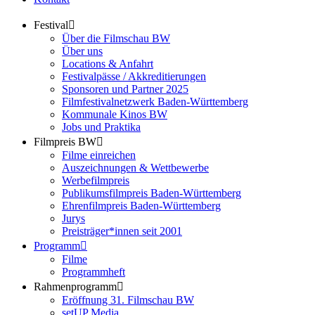
Festival
Über die Filmschau BW
Über uns
Locations & Anfahrt
Festivalpässe / Akkreditierungen
Sponsoren und Partner 2025
Filmfestivalnetzwerk ­Baden-Württemberg
Kommunale Kinos BW
Jobs und Praktika
Filmpreis BW
Filme einreichen
Auszeichnungen & Wettbewerbe
Werbefilmpreis
Publikumsfilmpreis Baden-Württemberg
Ehrenfilmpreis Baden-Württemberg
Jurys
Preisträger*innen seit 2001
Programm
Filme
Programmheft
Rahmenprogramm
Eröffnung 31. Filmschau BW
setUP Media