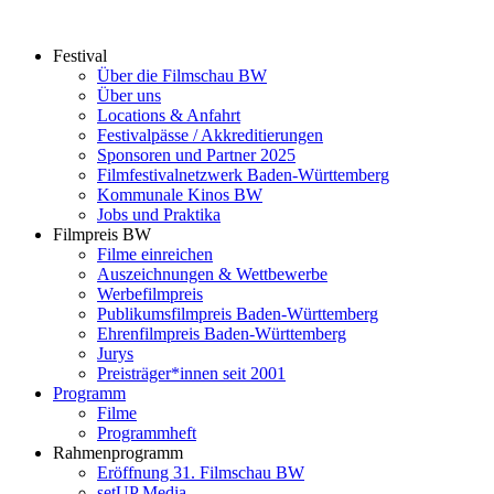
Zum
Inhalt
Festival
springen
Über die Filmschau BW
Über uns
Locations & Anfahrt
Festivalpässe / Akkreditierungen
Sponsoren und Partner 2025
Filmfestivalnetzwerk ­Baden-Württemberg
Kommunale Kinos BW
Jobs und Praktika
Filmpreis BW
Filme einreichen
Auszeichnungen & Wettbewerbe
Werbefilmpreis
Publikumsfilmpreis Baden-Württemberg
Ehrenfilmpreis Baden-Württemberg
Jurys
Preisträger*innen seit 2001
Programm
Filme
Programmheft
Rahmenprogramm
Eröffnung 31. Filmschau BW
setUP Media