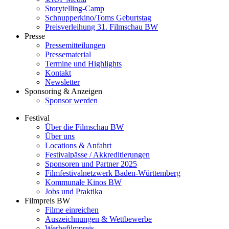
Storytelling-Camp
Schnupperkino/Toms Geburtstag
Preisverleihung 31. Filmschau BW
Presse
Pressemitteilungen
Pressematerial
Termine und Highlights
Kontakt
Newsletter
Sponsoring & Anzeigen
Sponsor werden
Festival
Über die Filmschau BW
Über uns
Locations & Anfahrt
Festivalpässe / Akkreditierungen
Sponsoren und Partner 2025
Filmfestivalnetzwerk ­Baden-Württemberg
Kommunale Kinos BW
Jobs und Praktika
Filmpreis BW
Filme einreichen
Auszeichnungen & Wettbewerbe
Werbefilmpreis