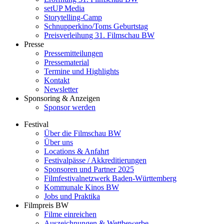
setUP Media
Storytelling-Camp
Schnupperkino/Toms Geburtstag
Preisverleihung 31. Filmschau BW
Presse
Pressemitteilungen
Pressematerial
Termine und Highlights
Kontakt
Newsletter
Sponsoring & Anzeigen
Sponsor werden
Festival
Über die Filmschau BW
Über uns
Locations & Anfahrt
Festivalpässe / Akkreditierungen
Sponsoren und Partner 2025
Filmfestivalnetzwerk ­Baden-Württemberg
Kommunale Kinos BW
Jobs und Praktika
Filmpreis BW
Filme einreichen
Auszeichnungen & Wettbewerbe