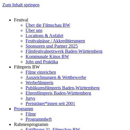
Zum Inhalt springen
Festival
Über die Filmschau BW
Über uns
Locations & Anfahrt
Festivalpässe / Akkreditierungen
Sponsoren und Partner 2025
Filmfestivalnetzwerk ­Baden-Württemberg
Kommunale Kinos BW
Jobs und Praktika
Filmpreis BW
Filme einreichen
Auszeichnungen & Wettbewerbe
Werbefilmpreis
Publikumsfilmpreis Baden-Württemberg
Ehrenfilmpreis Baden-Württemberg
Jurys
Preisträger*innen seit 2001
Programm
Filme
Programmheft
Rahmenprogramm
Eröffnung 31. Filmschau BW