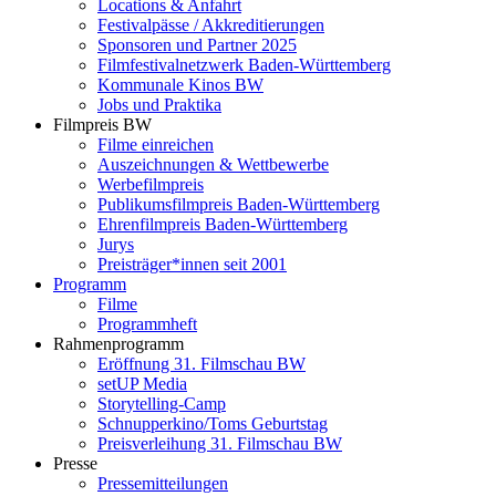
Locations & Anfahrt
Festivalpässe / Akkreditierungen
Sponsoren und Partner 2025
Filmfestivalnetzwerk ­Baden-Württemberg
Kommunale Kinos BW
Jobs und Praktika
Filmpreis BW
Filme einreichen
Auszeichnungen & Wettbewerbe
Werbefilmpreis
Publikumsfilmpreis Baden-Württemberg
Ehrenfilmpreis Baden-Württemberg
Jurys
Preisträger*innen seit 2001
Programm
Filme
Programmheft
Rahmenprogramm
Eröffnung 31. Filmschau BW
setUP Media
Storytelling-Camp
Schnupperkino/Toms Geburtstag
Preisverleihung 31. Filmschau BW
Presse
Pressemitteilungen