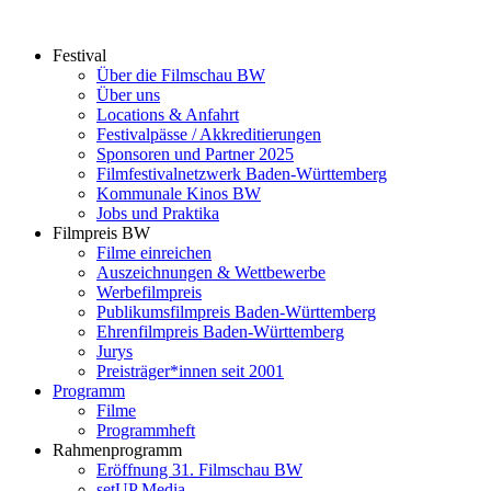
Zum
Inhalt
Festival
springen
Über die Filmschau BW
Über uns
Locations & Anfahrt
Festivalpässe / Akkreditierungen
Sponsoren und Partner 2025
Filmfestivalnetzwerk ­Baden-Württemberg
Kommunale Kinos BW
Jobs und Praktika
Filmpreis BW
Filme einreichen
Auszeichnungen & Wettbewerbe
Werbefilmpreis
Publikumsfilmpreis Baden-Württemberg
Ehrenfilmpreis Baden-Württemberg
Jurys
Preisträger*innen seit 2001
Programm
Filme
Programmheft
Rahmenprogramm
Eröffnung 31. Filmschau BW
setUP Media