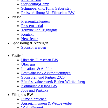
Storytelling-Camp
Schnupperkino/Toms Geburtstag
Preisverleihung 31. Filmschau BW
Presse
Pressemitteilungen
Pressematerial
Termine und Highlights
Kontakt
Newsletter
Sponsoring & Anzeigen
Sponsor werden
Festival
Über die Filmschau BW
Über uns
Locations & Anfahrt
Festivalpässe / Akkreditierungen
Sponsoren und Partner 2025
Filmfestivalnetzwerk ­Baden-Württemberg
Kommunale Kinos BW
Jobs und Praktika
Filmpreis BW
Filme einreichen
Auszeichnungen & Wettbewerbe
Werbefilmpreis