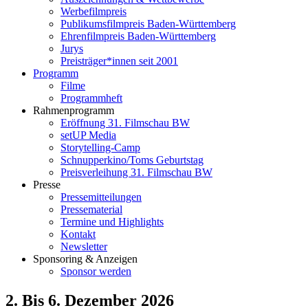
Werbefilmpreis
Publikumsfilmpreis Baden-Württemberg
Ehrenfilmpreis Baden-Württemberg
Jurys
Preisträger*innen seit 2001
Programm
Filme
Programmheft
Rahmenprogramm
Eröffnung 31. Filmschau BW
setUP Media
Storytelling-Camp
Schnupperkino/Toms Geburtstag
Preisverleihung 31. Filmschau BW
Presse
Pressemitteilungen
Pressematerial
Termine und Highlights
Kontakt
Newsletter
Sponsoring & Anzeigen
Sponsor werden
2. Bis 6. Dezember 2026