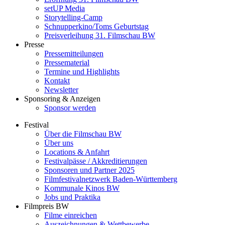
setUP Media
Storytelling-Camp
Schnupperkino/Toms Geburtstag
Preisverleihung 31. Filmschau BW
Presse
Pressemitteilungen
Pressematerial
Termine und Highlights
Kontakt
Newsletter
Sponsoring & Anzeigen
Sponsor werden
Festival
Über die Filmschau BW
Über uns
Locations & Anfahrt
Festivalpässe / Akkreditierungen
Sponsoren und Partner 2025
Filmfestivalnetzwerk ­Baden-Württemberg
Kommunale Kinos BW
Jobs und Praktika
Filmpreis BW
Filme einreichen
Auszeichnungen & Wettbewerbe