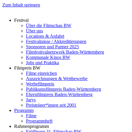
Zum Inhalt springen
Festival
Über die Filmschau BW
Über uns
Locations & Anfahrt
Festivalpässe / Akkreditierungen
Sponsoren und Partner 2025
Filmfestivalnetzwerk ­Baden-Württemberg
Kommunale Kinos BW
Jobs und Praktika
Filmpreis BW
Filme einreichen
Auszeichnungen & Wettbewerbe
Werbefilmpreis
Publikumsfilmpreis Baden-Württemberg
Ehrenfilmpreis Baden-Württemberg
Jurys
Preisträger*innen seit 2001
Programm
Filme
Programmheft
Rahmenprogramm
Eröffnung 31. Filmschau BW