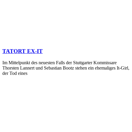
TATORT EX-IT
Im Mittelpunkt des neuesten Falls der Stuttgarter Kommissare
Thorsten Lannert und Sebastian Bootz stehen ein ehemaliges It-Girl,
der Tod eines
DAS MÄRCHEN VOM SCHWANENSEE
Prinz Friedrich führt ein Leben, wie viele es sich erträumen: Seine
Freunde Toni und Benno sind für jeden Spaß zu
Instagram
Facebook
Youtube
Instagram
Facebook
Youtube