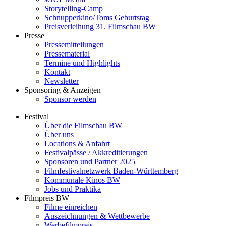
Storytelling-Camp
Schnupperkino/Toms Geburtstag
Preisverleihung 31. Filmschau BW
Presse
Pressemitteilungen
Pressematerial
Termine und Highlights
Kontakt
Newsletter
Sponsoring & Anzeigen
Sponsor werden
Festival
Über die Filmschau BW
Über uns
Locations & Anfahrt
Festivalpässe / Akkreditierungen
Sponsoren und Partner 2025
Filmfestivalnetzwerk ­Baden-Württemberg
Kommunale Kinos BW
Jobs und Praktika
Filmpreis BW
Filme einreichen
Auszeichnungen & Wettbewerbe
Werbefilmpreis