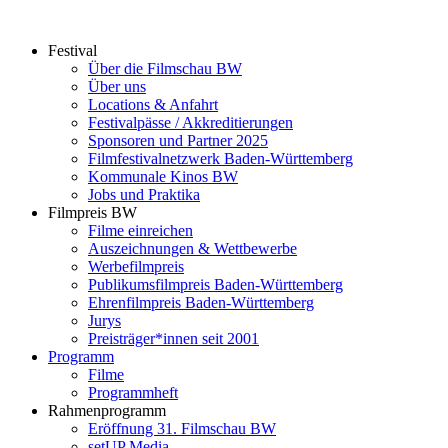
Zum
Inhalt
Festival
springen
Über die Filmschau BW
Über uns
Locations & Anfahrt
Festivalpässe / Akkreditierungen
Sponsoren und Partner 2025
Filmfestivalnetzwerk ­Baden-Württemberg
Kommunale Kinos BW
Jobs und Praktika
Filmpreis BW
Filme einreichen
Auszeichnungen & Wettbewerbe
Werbefilmpreis
Publikumsfilmpreis Baden-Württemberg
Ehrenfilmpreis Baden-Württemberg
Jurys
Preisträger*innen seit 2001
Programm
Filme
Programmheft
Rahmenprogramm
Eröffnung 31. Filmschau BW
setUP Media