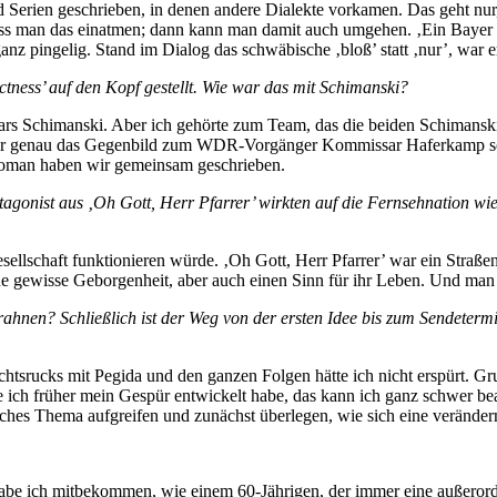
nd Serien geschrieben, in denen andere Dialekte vorkamen. Das geht nu
s man das einatmen; dann kann man damit auch umgehen. ‚Ein Bayer 
z pingelig. Stand im Dialog das schwäbische ‚bloß’ statt ‚nur’, war e
ctness’ auf den Kopf gestellt. Wie war das mit Schimanski?
ars Schimanski. Aber ich gehörte zum Team, das die beiden Schimanski
s wir genau das Gegenbild zum WDR-Vorgänger Kommissar Haferkamp sc
Roman haben wir gemeinsam geschrieben.
agonist aus ‚Oh Gott, Herr Pfarrer’ wirkten auf die Fernsehnation wie
esellschaft funktionieren würde. ‚Oh Gott, Herr Pfarrer’ war ein Stra
ne gewisse Geborgenheit, aber auch einen Sinn für ihr Leben. Und man 
rahnen? Schließlich ist der Weg von der ersten Idee bis zum Sendeterm
srucks mit Pegida und den ganzen Folgen hätte ich nicht erspürt. Grun
ch früher mein Gespür entwickelt habe, das kann ich ganz schwer bean
tisches Thema aufgreifen und zunächst überlegen, wie sich eine veränd
e ich mitbekommen, wie einem 60-Jährigen, der immer eine außerorden