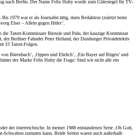
ug nach Berlin. Der Name Felix Huby wurde zum Gütesiegel für TV-
s 1979 war er als Journalist tätig, dann Redakteur (zuletzt beim
eorg Elser – Allein gegen Hitler’.
hen die Tatort-Kommissare Bienzle und Palu, der kauzige Kommissar
 der Berliner Fahnder Peter Heiland, der Duisburger Privatdetektiv
t 33 Tatort-Folgen.
g von Bärenbach’, ‚Oppen und Ehrlich’, ‚Ein Bayer auf Rügen’ und
hinter der Marke Felix Huby die Frage: Sind wir nicht alle ein
oder der österreichische. In meiner 1988 entstandenen Serie ‚Oh Gott,
cht-Schwaben zumuten kann. Beide Serien waren auch außerhalb