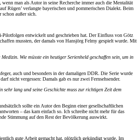
r, wenn man als Autor in seine Recherche immer auch die Mentalität
auf Rügen’ verlangte bayerischen und pommerischen Dialekt. Beim
r schon außer sich.
-Pilotfolgen entwickelt und geschrieben hat. Der Einfluss von Götz
haffen mussten, der damals von Hansjörg Felmy gespielt wurde. Mit
 Medizin. Wie müsste ein heutiger Serienheld geschaffen sein, um in
ßenfeger, auch und besonders in der damaligen DDR. Die Serie wurde
darf nicht vergessen: Damals gab es nur zwei Fernsehsender.
in sehr lang und seine Geschichte muss zur richtigen Zeit dem
dsätzlich sollte ein Autor den Beginn einer gesellschaftlichen
tworten – das kam einfach so. Ich schreibe nicht mehr für das
ernde Stimmung auf den Rest der Bevölkerung auswirkt.
tlich gute Arbeit gemacht hat, plötzlich gekündigt wurde. Im