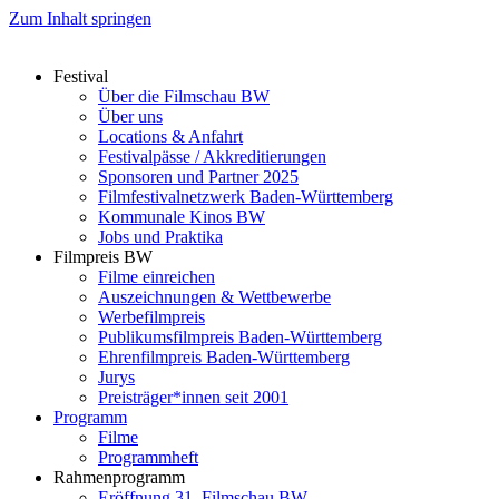
Zum Inhalt springen
Festival
Über die Filmschau BW
Über uns
Locations & Anfahrt
Festivalpässe / Akkreditierungen
Sponsoren und Partner 2025
Filmfestivalnetzwerk ­Baden-Württemberg
Kommunale Kinos BW
Jobs und Praktika
Filmpreis BW
Filme einreichen
Auszeichnungen & Wettbewerbe
Werbefilmpreis
Publikumsfilmpreis Baden-Württemberg
Ehrenfilmpreis Baden-Württemberg
Jurys
Preisträger*innen seit 2001
Programm
Filme
Programmheft
Rahmenprogramm
Eröffnung 31. Filmschau BW