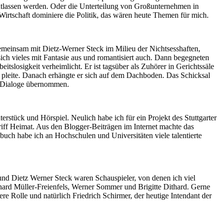
entlassen werden. Oder die Unterteilung von Großunternehmen in
 Wirtschaft dominiere die Politik, das wären heute Themen für mich.
gemeinsam mit Dietz-Werner Steck im Milieu der Nichtsesshaften,
ich vieles mit Fantasie aus und romantisiert auch. Dann begegneten
tslosigkeit verheimlicht. Er ist tagsüber als Zuhörer in Gerichtssäle
d pleite. Danach erhängte er sich auf dem Dachboden. Das Schicksal
die Dialoge übernommen.
tück und Hörspiel. Neulich habe ich für ein Projekt des Stuttgarter
iff Heimat. Aus den Blogger-Beiträgen im Internet machte das
uch habe ich an Hochschulen und Universitäten viele talentierte
nd Dietz Werner Steck waren Schauspieler, von denen ich viel
ard Müller-Freienfels, Werner Sommer und Brigitte Dithard. Gerne
 Rolle und natürlich Friedrich Schirmer, der heutige Intendant der