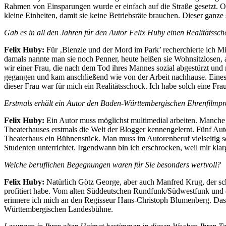
Rahmen von Einsparungen wurde er einfach auf die Straße gesetzt. Od
kleine Einheiten, damit sie keine Betriebsräte brauchen. Dieser ganz
Gab es in all den Jahren für den Autor Felix Huby einen Realitätssc
Felix Huby:
Für ‚Bienzle und der Mord im Park’ recherchierte ich Mi
damals nannte man sie noch Penner, heute heißen sie Wohnsitzlosen, a
wir einer Frau, die nach dem Tod ihres Mannes sozial abgestürzt und n
gegangen und kam anschließend wie von der Arbeit nachhause. Eines T
dieser Frau war für mich ein Realitätsschock. Ich habe solch eine Fra
Erstmals erhält ein Autor den Baden-Württembergischen Ehrenfilmpre
Felix Huby:
Ein Autor muss möglichst multimedial arbeiten. Manche 
Theaterhauses erstmals die Welt der Blogger kennengelernt. Fünf Au
Theaterhaus ein Bühnenstück. Man muss im Autorenberuf vielseitig se
Studenten unterrichtet. Irgendwann bin ich erschrocken, weil mir kla
Welche beruflichen Begegnungen waren für Sie besonders wertvoll?
Felix Huby:
Natürlich Götz George, aber auch Manfred Krug, der sch
profitiert habe. Vom alten Süddeutschen Rundfunk/Südwestfunk und 
erinnere ich mich an den Regisseur Hans-Christoph Blumenberg. Das T
Württembergischen Landesbühne.