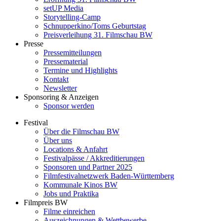
setUP Media
Storytelling-Camp
Schnupperkino/Toms Geburtstag
Preisverleihung 31. Filmschau BW
Presse
Pressemitteilungen
Pressematerial
Termine und Highlights
Kontakt
Newsletter
Sponsoring & Anzeigen
Sponsor werden
Festival
Über die Filmschau BW
Über uns
Locations & Anfahrt
Festivalpässe / Akkreditierungen
Sponsoren und Partner 2025
Filmfestivalnetzwerk ­Baden-Württemberg
Kommunale Kinos BW
Jobs und Praktika
Filmpreis BW
Filme einreichen
Auszeichnungen & Wettbewerbe