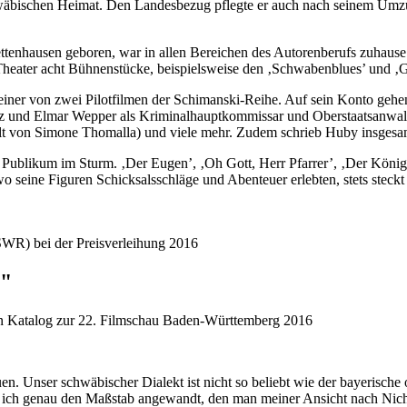
hwäbischen Heimat. Den Landesbezug pflegte er auch nach seinem Umz
nhausen geboren, war in allen Bereichen des Autorenberufs zuhause. Bi
s Theater acht Bühnenstücke, beispielsweise den ‚Schwabenblues’ und ‚G
, einer von zwei Pilotfilmen der Schimanski-Reihe. Auf sein Konto ge
itz und Elmar Wepper als Kriminalhauptkommissar und Oberstaatsanwalt,
elt von Simone Thomalla) und viele mehr. Zudem schrieb Huby insgesam
s Publikum im Sturm. ‚Der Eugen’, ‚Oh Gott, Herr Pfarrer’, ‚Der Köni
 seine Figuren Schicksalsschläge und Abenteuer erlebten, stets steckt 
(SWR) bei der Preisverleihung 2016
n"
en Katalog zur 22. Filmschau Baden-Württemberg 2016
en. Unser schwäbischer Dialekt ist nicht so beliebt wie der bayerische 
be ich genau den Maßstab angewandt, den man meiner Ansicht nach Ni