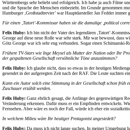
Württembergs sehr beliebt und erfolgreich. Ich habe ja auch Filme u
und die Sprache der Menschen einbezieht. Im Grunde genommen mus
Hamburger ‚Großstadtrevier’ war Hauptdarsteller Jan Fedder immer gan
Für einen ‚Tatort’-Kommissar haben sie die damalige ‚political corre
Felix Huby:
Ich bin nicht der Vater des legendären ‚Tatort’-Kommiss
George auf diese neue Rolle war sehr stark. Mir war bewusst, das
Götz George war ich sehr eng verbunden. Sogar einen Schimanski-
Frühere TV-Stars wie Inge Meysel als Mutter der Nation oder Ihr Prot
der gespaltenen Gesellschaft versöhnliche Töne anzustimmen?
Felix Huby:
Ich glaube nicht, dass so etwas in der heutigen Medieng
gesendet in der aufgeregten Zeit nach der RAF. Die Leute suchten ei
Kann ein Autor solch eine Stimmung in der Gesellschaft schon früh e
Zuschauer erzählt werden.
Felix Huby:
Ganz ehrlich gesagt, die Anfänge des gegenwärtigen Recht
Veränderung erkennen. Dafür muss er ein Empfinden entwickeln. Wie i
Fernsehen. Aber wäre es noch der Fall, würde ich eher ein sozialkri
In welchem Milieu wäre Ihr heutiger Protagonist angesiedelt?
Felix Huby:
Da muss ich nicht lange suchen. In meiner Umgebung hab