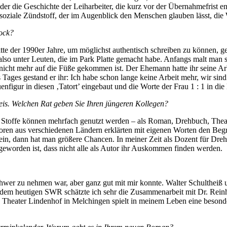
er die Geschichte der Leiharbeiter, die kurz vor der Übernahmefrist 
e soziale Zündstoff, der im Augenblick den Menschen glauben lässt, die
hock?
tte der 1990er Jahre, um möglichst authentisch schreiben zu können, 
lso unter Leuten, die im Park Platte gemacht habe. Anfangs malt man s
icht mehr auf die Füße gekommen ist. Der Ehemann hatte ihr seine Arbei
ages gestand er ihr: Ich habe schon lange keine Arbeit mehr, wir sin
uenfigur in diesen ‚Tatort’ eingebaut und die Worte der Frau 1 : 1 in 
is. Welchen Rat geben Sie Ihren jüngeren Kollegen?
Stoffe können mehrfach genutzt werden – als Roman, Drehbuch, Theaters
toren aus verschiedenen Ländern erklärten mit eigenen Worten den Begr
in, dann hat man größere Chancen. In meiner Zeit als Dozent für Drehb
rgeworden ist, dass nicht alle als Autor ihr Auskommen finden werden.
wer zu nehmen war, aber ganz gut mit mir konnte. Walter Schultheiß u
dem heutigen SWR schätzte ich sehr die Zusammenarbeit mit Dr. Reinh
heater Lindenhof in Melchingen spielt in meinem Leben eine besondere