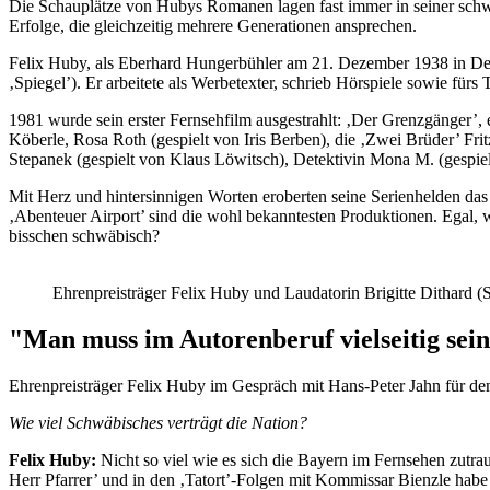
Die Schauplätze von Hubys Romanen lagen fast immer in seiner sc
Erfolge, die gleichzeitig mehrere Generationen ansprechen.
Felix Huby, als Eberhard Hungerbühler am 21. Dezember 1938 in Dette
‚Spiegel’). Er arbeitete als Werbetexter, schrieb Hörspiele sowie für
1981 wurde sein erster Fernsehfilm ausgestrahlt: ‚Der Grenzgänger’
Köberle, Rosa Roth (gespielt von Iris Berben), die ‚Zwei Brüder’ Fr
Stepanek (gespielt von Klaus Löwitsch), Detektivin Mona M. (gespi
Mit Herz und hintersinnigen Worten eroberten seine Serienhelden da
‚Abenteuer Airport’ sind die wohl bekanntesten Produktionen. Egal, wo
bisschen schwäbisch?
Ehrenpreisträger Felix Huby und Laudatorin Brigitte Dithard 
"Man muss im Autorenberuf vielseitig sei
Ehrenpreisträger Felix Huby im Gespräch mit Hans-Peter Jahn für d
Wie viel Schwäbisches verträgt die Nation?
Felix Huby:
Nicht so viel wie es sich die Bayern im Fernsehen zutrau
Herr Pfarrer’ und in den ‚Tatort’-Folgen mit Kommissar Bienzle ha